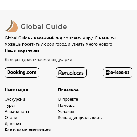
место встречи. Оставшуюся стоимость оплатите
вашего банка, обычно это занимает не более 72 часов.
организатору напрямую. В редких случаях оплата
Все остальные случаи возврата средств описаны в
полностью происходит на сайте. Тогда платить
политике возврата.
организатору напрямую не требуется.
Global Guide - надежный гид по всему миру. С нами ты
можешь посетить любой город и узнать много нового.
Наши партнеры
Лидеры туристической индустрии
Навигация
Полезное
Экскурсии
О проекте
Туры
Помощь
Авиабилеты
Условия
Отели
Конфединциальность
Дневник
Как с нами связаться