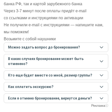
банка РФ, так и картой зарубежного банка
Через 3-7 минут после оплаты придёт e-mail
со ссылками и инструкциями по активации
Не получили e-mail с инструкциями — напишите нам,
мы поможем!
Возьмите с собой наушники
Можно задать вопрос до бронирования?
Достаточно перейти по ссылке «Задать вопрос» и
В каких случаях бронирование может быть
написать гиду. Платить при этом не нужно. Сначала
отменено?
согласуйте с гидом интересующие вас вопросы и после
этого бронируйте экскурсию.
Задать вопрос
.
Только в случае неблагоприятных погодных условий,
Кто еще будет вместе со мной, размер группы?
например, если экскурсия на кораблике, а по прогнозу
погоды аномально-сильный ветер. При этом гид
Если экскурсия индивидуальная, гид проведет встречу
предупредит вас об отмене, а мы вернем предоплату на
Как оплатить экскурсию?
только для вас и вашей компании. Если групповая — на
карту. Во всех остальных случаях экскурсия состоится.
экскурсии будут другие участники, размер зависит от
Создайте заказ на удобную дату и время, и внесите
условий конкретной экскурсии.
Если я отменю бронирование, вернутся деньги?
предоплату как можно скорее, чтобы другие
путешественники не заняли ваше место. После этого
При отмене за 48 часов или раньше мы вернем всю
Реклама
вам станут доступны контакты организатора и точное
предоплату. Скорость возврата будет зависеть от