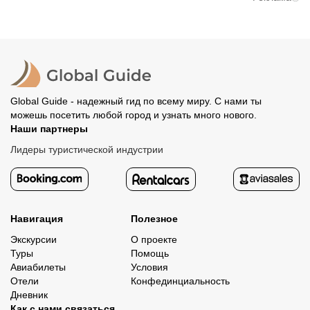
вам станут доступны контакты организатора и точное
предоплату. Скорость возврата будет зависеть от
место встречи. Оставшуюся стоимость оплатите
вашего банка, обычно это занимает не более 72 часов.
организатору напрямую. В редких случаях оплата
Все остальные случаи возврата средств описаны в
полностью происходит на сайте. Тогда платить
политике возврата.
организатору напрямую не требуется.
Global Guide - надежный гид по всему миру. С нами ты
можешь посетить любой город и узнать много нового.
Наши партнеры
Лидеры туристической индустрии
Навигация
Полезное
Экскурсии
О проекте
Туры
Помощь
Авиабилеты
Условия
Отели
Конфединциальность
Дневник
Как с нами связаться