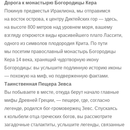
Дорога к монастырю Богородицы Кера
Покинув предместья Ираклиона, мы отправимся
на восток острова, к центру Диктейских гор — здесь,
на высоте 800 метров над уровнем моря, вашему
взгляду откроются виды красивейшего плато Лассити,
одного из символов плодородия Крита. По пути
мы посетим православный монастырь Богородицы
Кера 14 века, хранящий чудотворную икону
Богородицы: вы услышите подлинную историю иконы
— похожую на миф, но подверженную фактами.
Таинственная Пещера Зевса
Вы побываете в месте, откуда берут начало главные
мифы Древней Греции, — пещере, где, согласно
легенде, родился бог-громовержец Зевс. Спускаясь
к колыбели отца греческих богов, вы рассмотрите
загадочные сталактиты, услышите легенды, связанные