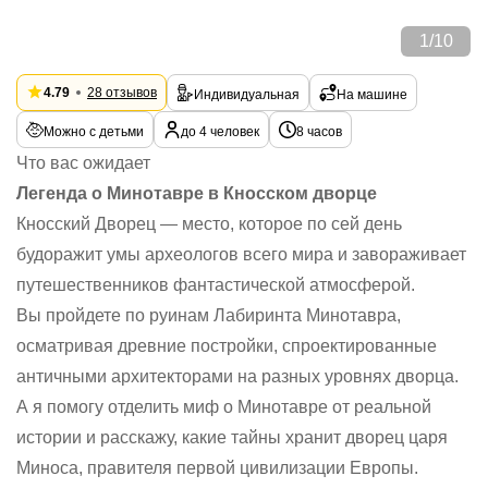
1
/
10
4.79
28 отзывов
Индивидуальная
На машине
Можно с детьми
до 4 человек
8 часов
Что вас ожидает
Легенда о Минотавре в Кносском дворце
Кносский Дворец — место, которое по сей день
будоражит умы археологов всего мира и завораживает
путешественников фантастической атмосферой.
Вы пройдете по руинам Лабиринта Минотавра,
осматривая древние постройки, спроектированные
античными архитекторами на разных уровнях дворца.
А я помогу отделить миф о Минотавре от реальной
истории и расскажу, какие тайны хранит дворец царя
Миноса, правителя первой цивилизации Европы.