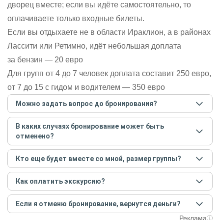
дворец вместе; если вы идёте самостоятельно, то
оплачиваете только входные билеты.
Если вы отдыхаете не в области Ираклион, а в районах
Лассити или Ретимно, идёт небольшая доплата
за бензин — 20 евро
Для групп от 4 до 7 человек доплата составит 250 евро,
от 7 до 15 с гидом и водителем — 350 евро
Можно задать вопрос до бронирования?
Достаточно перейти по ссылке «Задать вопрос» и
В каких случаях бронирование может быть
написать гиду. Платить при этом не нужно. Сначала
отменено?
согласуйте с гидом интересующие вас вопросы и после
этого бронируйте экскурсию.
Задать вопрос
.
Только в случае неблагоприятных погодных условий,
Кто еще будет вместе со мной, размер группы?
например, если экскурсия на кораблике, а по прогнозу
погоды аномально-сильный ветер. При этом гид
Если экскурсия индивидуальная, гид проведет встречу
предупредит вас об отмене, а мы вернем предоплату на
Как оплатить экскурсию?
только для вас и вашей компании. Если групповая — на
карту. Во всех остальных случаях экскурсия состоится.
экскурсии будут другие участники, размер зависит от
Создайте заказ на удобную дату и время, и внесите
условий конкретной экскурсии.
Если я отменю бронирование, вернутся деньги?
предоплату как можно скорее, чтобы другие
путешественники не заняли ваше место. После этого
При отмене за 48 часов или раньше мы вернем всю
Реклама