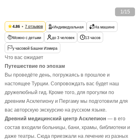
1
/
15
4.86
7 отзывов
Индивидуальная
На машине
Можно с детьми
до 3 человек
13 часов
у часовой Башни Измира
Что вас ожидает
Путешествие по эпохам
Вы проведёте день, погружаясь в прошлое и
настоящее Турции. Сопровождать вас будет наш
дружелюбный гид. Кроме того, для прогулки по
древним Асклепиону и Пергаму мы подготовили для
вас авторскую экскурсию на русском языке.
Древний медицинский центр Асклепион
— в его
состав входили больницы, бани, храмы, библиотеки и
даже театры. Сюда приезжали на лечение из разных