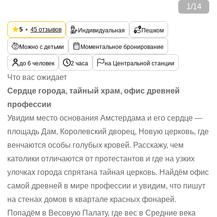
1
/
14
5
45 отзывов
Индивидуальная
Пешком
Можно с детьми
Моментальное бронирование
до 6 человек
2 часа
на Центральной станции
Что вас ожидает
Сердце города, тайный храм, офис древней
профессии
Увидим место основания Амстердама и его сердце —
площадь Дам, Королевский дворец, Новую церковь, где
венчаются особы голубых кровей. Расскажу, чем
католики отличаются от протестантов и где на узких
улочках города спрятана тайная церковь. Найдём офис
самой древней в мире профессии и увидим, что пишут
на стенах домов в квартале красных фонарей.
Попадём в Весовую Палату, где вес в Средние века