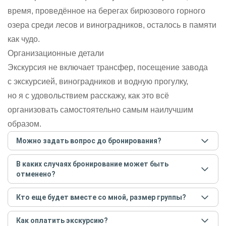
время, проведённое на берегах бирюзового горного
озера среди лесов и виноградников, осталось в памяти
как чудо.
Организационные детали
Экскурсия не включает трансфер, посещение завода
с экскурсией, виноградников и водную прогулку,
но я с удовольствием расскажу, как это всё
организовать самостоятельно самым наилучшим
образом.
Можно задать вопрос до бронирования?
Достаточно перейти по ссылке «Задать вопрос» и
В каких случаях бронирование может быть
написать гиду. Платить при этом не нужно. Сначала
отменено?
согласуйте с гидом интересующие вас вопросы и после
этого бронируйте экскурсию.
Задать вопрос
.
Только в случае неблагоприятных погодных условий,
Кто еще будет вместе со мной, размер группы?
например, если экскурсия на кораблике, а по прогнозу
погоды аномально-сильный ветер. При этом гид
Если экскурсия индивидуальная, гид проведет встречу
предупредит вас об отмене, а мы вернем предоплату на
Как оплатить экскурсию?
только для вас и вашей компании. Если групповая — на