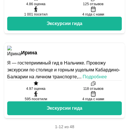
4.86
оценка
125
отзывов
1 001
посетил
4
года с нами
Экскурсии гида
Ирина
Я — гостеприимный гид в Нальчике. Провожу
экскурсии по столице и горным ущельям Кабардино-
Балкарии на личном транспорте,
...
Подробнее
4.97
оценка
118
отзывов
595
посетили
4
года с нами
Экскурсии гида
1-12 из 48