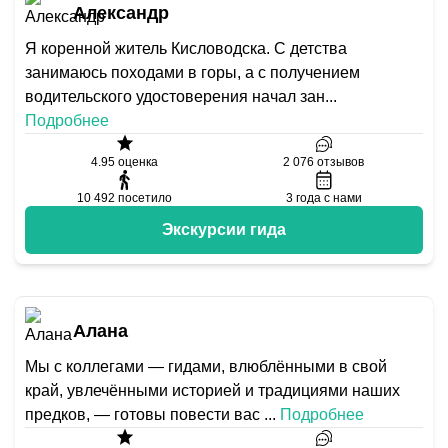
Александр
Я коренной житель Кисловодска. С детства
занимаюсь походами в горы, а с получением
водительского удостоверения начал зан
...
Подробнее
4.95
оценка
2 076
отзывов
10 492
посетило
3
года с нами
Экскурсии гида
Алана
Мы с коллегами — гидами, влюблёнными в свой
край, увлечёнными историей и традициями наших
предков, — готовы повести вас
...
Подробнее