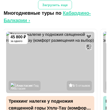
Загрузить еще
Многодневные туры по
Кабардино-
Балкарии
›
45 800 ₽
-
за одного
Анастасия
/ Гид
5
/ 5 отзывов
Треккинг налегке у подножия
И
священной горы Уллу-Тау (комфорт
К