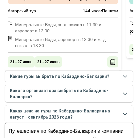
размещения на выбор)
к
Авторский тур
144 часа
Пешком
Авто
Минеральные Воды, ж.-д. вокзал в 11:30 и
аэропорт в 12:00
Минеральные Воды, аэропорт в 12:30 и ж.-д.
вокзал в 13:30
20 
21 - 27 июнь
21 - 27 июнь
Какие туры выбрать по Кабардино-Балкарии?
Самые популярные туры
по Кабардино-Балкарии
Какого организатора выбрать по Кабардино-
в
августе - сентябре
2026
года:
Балкарии?
Треккинг налегке у подножия священной горы
Лучшие организаторы
по Кабардино-Балкарии
по
Уллу-Тау (комфорт размещения на выбор)
Какая цена на туры по Кабардино-Балкарии на
рейтингу и отзывам в
августе
2026
года:
август - сентябрь 2026 года?
Индивидуальный отпуск в Кисловодске с
Александр
экскурсиями по курортам КМВ, КЧР и КБР
Стоимость тура
по Кабардино-Балкарии
на
август -
Алана
Путешествия по Кабардино-Балкарии в компании
Россыпь цветов и мириады звёзд: астропоход в
сентябрь
2026
года от
11 500
до
128 400
RUB
Александра