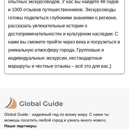
опытных экскурсоводов. У нас вы найдете 48 гидов
сердце гор (мини-группа)
Михаил
Грани Кавказа: 5 республик за 10 дней
и 1000 отзывов путешественников. Экскурсоводы
Николай
Горы, озёра и водопады Кабардино-Балкарии в
готовы поделиться глубокими знаниями о регионе,
экспресс-туре на джипах (мини-группа)
рассказать увлекательные истории о
достопримечательностях и культурном наследии. С
нами вы сможете пройти через века и погрузиться в
уникальную атмосферу города. Групповые и
индивидуальные экскурсии, нестандартные
маршруты и честные отзывы – всё это для вас.}
Global Guide - надежный гид по всему миру. С нами ты
можешь посетить любой город и узнать много нового.
Наши партнеры