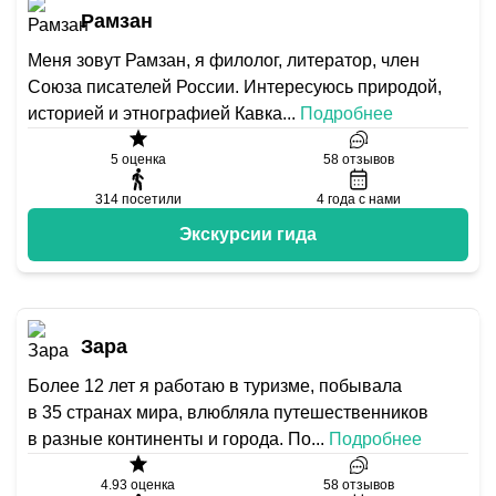
Рамзан
Меня зовут Рамзан, я филолог, литератор, член
Союза писателей России. Интересуюсь природой,
историей и этнографией Кавка
...
Подробнее
5
оценка
58
отзывов
314
посетили
4
года с нами
Экскурсии гида
Зара
Более 12 лет я работаю в туризме, побывала
в 35 странах мира, влюбляла путешественников
в разные континенты и города. По
...
Подробнее
4.93
оценка
58
отзывов