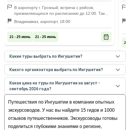
В аэропорту г. Грозный, встреча с рейсов,
приземляющихся по расписанию до 12:00. Также
поможем организовать трансфер из Владикавказа
Владикавказ, аэропорт, 18:00
и Махачкалы до г. Грозный за дополнительную
плату
21 - 25 июнь
21 - 25 июнь
21 
Какие туры выбрать по Ингушетии?
Самые популярные туры
по Ингушетии
в
августе -
Какого организатора выбрать по Ингушетии?
сентябре
2026
года:
Лучшие организаторы
по Ингушетии
по рейтингу и
Главные достопримечательности Осетии,
Какая цена на туры по Ингушетии на август -
отзывам в
августе
2026
года:
Ингушетии и Чечни
сентябрь 2026 года?
Алий
Грани Кавказа: 5 республик за 10 дней
Стоимость тура
по Ингушетии
на
август - сентябрь
Алана
Путешествия по Ингушетии в компании опытных
Треккинг налегке по Ингушетии: святилища,
2026
года от
23 175
до
160 500
RUB
Мурад
башенные комплексы и гора с герба
экскурсоводов. У нас вы найдете 15 гидов и 1000
Наталья
Владикавказа
отзывов путешественников. Экскурсоводы готовы
Борис
Копилка впечатлений: 5 республик Кавказа
поделиться глубокими знаниями о регионе,
Величие Грозного, красоты Северной Осетии и