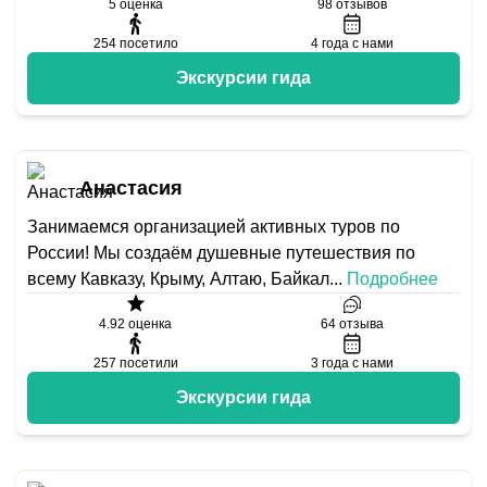
5
оценка
98
отзывов
254
посетило
4
года с нами
Экскурсии гида
Анастасия
Занимаемся организацией активных туров по
России! Мы создаём душевные путешествия по
всему Кавказу, Крыму, Алтаю, Байкал
...
Подробнее
4.92
оценка
64
отзыва
257
посетили
3
года с нами
Экскурсии гида