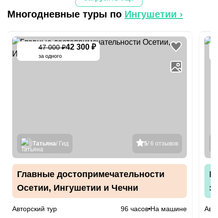
Многодневные туры по
Ингушетии
›
42 300 ₽
7
47 000 ₽
-
10
%
з
за одного
Татьяна
/ Гид
5
/ 6 отзывов
Главные достопримечательности
Г
Осетии, Ингушетии и Чечни
за
Авторский тур
96 часов
На машине
Авто