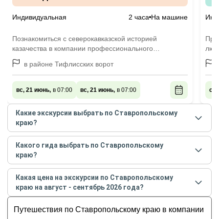
Индивидуальная
2 часа
На машине
Инд
Познакомиться с северокавказской историей
Про
казачества в компании профессионального
люб
исследователя
ста
в районе Тифлисских ворот
вс, 21 июнь,
в 07:00
вс, 21 июнь,
в 07:00
сб,
Какие экскурсии выбрать по Ставропольскому
краю?
Самые популярные экскурсии
по
Какого гида выбрать по Ставропольскому
Ставропольскому краю
в
августе - сентябре
2026
краю?
года:
Лучшие гиды
по Ставропольскому краю
по
Крепость Ставрополь. Казачье наследие
Какая цена на экскурсии по Ставропольскому
рейтингу и отзывам в
августе
2026
года:
краю на август - сентябрь 2026 года?
Врата Кавказа: знакомство со Ставрополем
Александр
Выйду в луг и рощу с конём
Стоимость экскурсии
по Ставропольскому краю
на
Алий
Путешествия по Ставропольскому краю в компании
Из Ессентуков — в сказочный Домбай
август - сентябрь
2026
года от
500
до
65 000
RUB