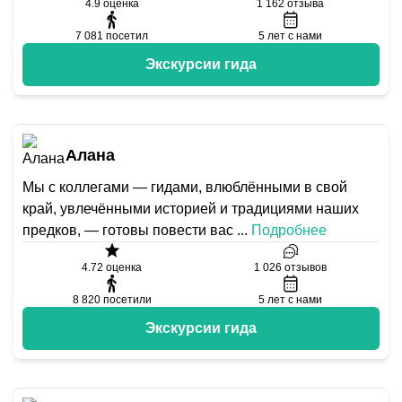
4.9
оценка
1 162
отзыва
7 081
посетил
5
лет с нами
Экскурсии гида
Алана
Мы с коллегами — гидами, влюблёнными в свой
край, увлечёнными историей и традициями наших
предков, — готовы повести вас
...
Подробнее
4.72
оценка
1 026
отзывов
8 820
посетили
5
лет с нами
Экскурсии гида