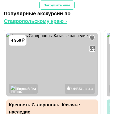
Загрузить еще
Популярные экскурсии по
Ставропольскому краю
›
4 950 ₽
3
Евгений
/ Гид
4.94
/ 33 отзыва
Крепость Ставрополь. Казачье
В
наследие
С