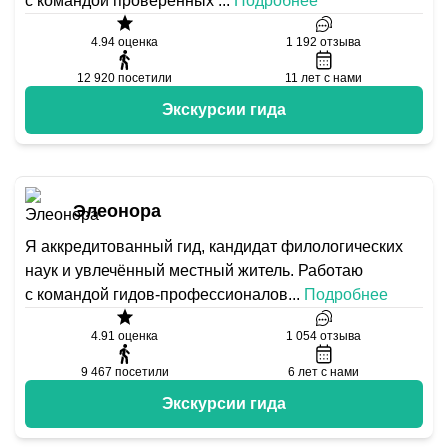
с командой проверенных
...
Подробнее
4.94
оценка
1 192
отзыва
12 920
посетили
11
лет с нами
Экскурсии гида
Элеонора
Я аккредитованный гид, кандидат филологических
наук и увлечённый местный житель. Работаю
с командой гидов-профессионалов
...
Подробнее
4.91
оценка
1 054
отзыва
9 467
посетили
6
лет с нами
Экскурсии гида