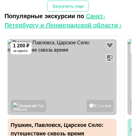
Загрузить еще
Популярные экскурсии по
Санкт-
Петербургу и Ленинградской области
›
1 200 ₽
1
за одного
Алексей
/ Гид
5
/ 1 отзыв
Пушкин, Павловск, Царское Село:
З
путешествие сквозь время