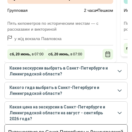
Групповая
2 часа
Пешком
Инд
Пять километров по историческим местам — с
Поз
рассказами и викториной
род
у ж/д вокзала Павловска
пн,
сб, 20 июнь,
в 07:00
сб, 20 июнь,
в 07:00
Какие экскурсии выбрать в Санкт-Петербурге и
Ленинградской области?
Самые популярные экскурсии
в Санкт-Петербурге
Какого гида выбрать в Санкт-Петербурге и
и Ленинградской области
в
августе - сентябре
2026
Ленинградской области?
года:
Лучшие гиды
в Санкт-Петербурге и Ленинградской
Пушкин, Павловск, Царское Село: путешествие
Какая цена на экскурсии в Санкт-Петербурге и
области
по рейтингу и отзывам в
августе
2026
Ленинградской области на август - сентябрь
сквозь время
года:
2026 года?
Загадочный вепсский край
Татьяна
Стоимость экскурсии
Знакомьтесь, Тихвин!
в Санкт-Петербурге и