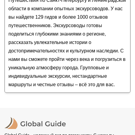
Путешествия по Санкт-Петербургу и Ленинградской
Елена
Ленинградской области
Тихвинский Богородичный Успенский
на
август - сентябрь
2026
Дарья
области в компании опытных экскурсоводов. У нас
года от
монастырь: дом Пречистой Богоматери
600
до
25 000
RUB
Денис
вы найдете 129 гидов и более 1000 отзывов
Павловск: царственная песнь его парков
Антон
путешественников. Экскурсоводы готовы
поделиться глубокими знаниями о регионе,
рассказать увлекательные истории о
достопримечательностях и культурном наследии. С
нами вы сможете пройти через века и погрузиться в
уникальную атмосферу города. Групповые и
индивидуальные экскурсии, нестандартные
маршруты и честные отзывы – всё это для вас.