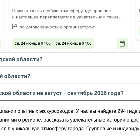
Почувствовать особую атмосферу, где прошлое
и настоящее переплетаются в удивительном танце
истории
по договорённости с организатором
ср, 24 июнь,
в 07:00
ср, 24 июнь,
в 07:00
адской области?
кой области
в
августе - сентябре
2026
года:
й области?
йтингу и отзывам в
августе
2026
года:
ской области на август - сентябрь 2026 года?
йская коса
ти
на
август - сентябрь
2026
года от
500
до
37 000
RUB
ии — на скоростном катере!
мпании опытных экскурсоводов. У нас вы найдете 294 гида 
аниями о регионе, рассказать увлекательные истории о дос
ться в уникальную атмосферу города. Групповые и индивид