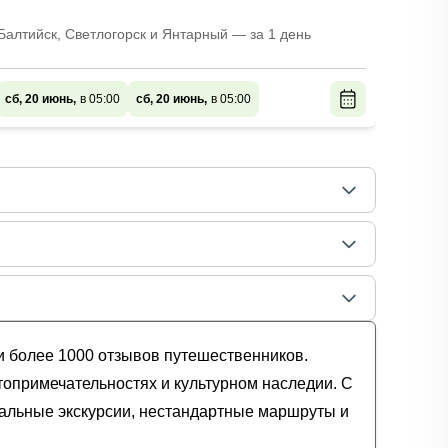
Балтийск, Светлогорск и Янтарный — за 1 день
Осмотр
и погу
сб, 20 июнь,
в 05:00
сб, 20 июнь,
в 05:00
сб, 20
и более 1000 отзывов путешественников.
топримечательностях и культурном наследии. С
уальные экскурсии, нестандартные маршруты и