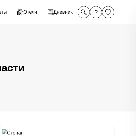
?
еты
Отели
Дневник
ласти