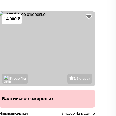
14 000 ₽
9 9
Игорь
/ Гид
5
/ 3 отзыва
Тай
Балтийское ожерелье
Бал
Индивидуальная
7 часов
На машине
Индив