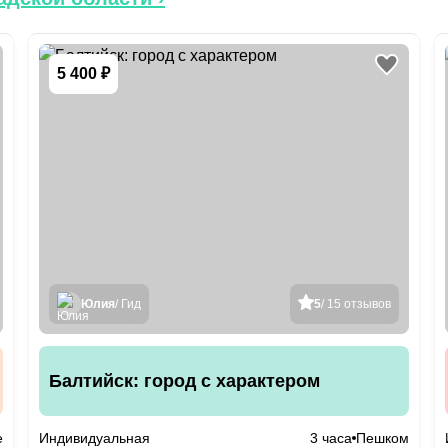
5 400 ₽
Юлия
/ Гид
5
/ 15 отзывов
Балтийск: город с характером
е
Индивидуальная
3 часа
Пешком