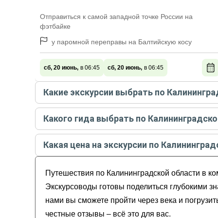
Отправиться к самой западной точке России на
фэтбайке
у паромной переправы на Балтийскую косу
сб, 20 июнь,
в 06:45
сб, 20 июнь,
в 06:45
Какие экскурсии выбрать по Калинингр
Самые популярные экскурсии
по Калининградс
Какого гида выбрать по Калининградско
Велопутешествие по Балтийской косе
Лучшие гиды
по Калининградской области
по ре
Балтийск: город с характером
Какая цена на экскурсии по Калининград
Балтийское ожерелье
Сергей
Тайны западных рубежей: Балтийск и Балти
Стоимость экскурсии
по Калининградской облас
Анна
По акватории самого западного города Росс
Путешествия по Калининградской области в ко
Степан
Владимир
Экскурсоводы готовы поделиться глубокими зн
Тимур
нами вы сможете пройти через века и погрузи
честные отзывы – всё это для вас.