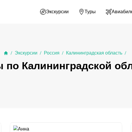
Экскурсии
Туры
Авиабил
Экскурсии
Россия
Калинин­град­ская область
/
/
/
/
 по Калининградской об