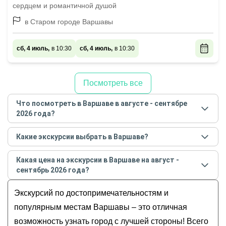
сердцем и романтичной душой
в Старом городе Варшавы
сб, 4 июль,
в 10:30
сб, 4 июль,
в 10:30
Посмотреть все
Что посмотреть в Варшаве в августе - сентябре
2026 года?
Самые популярные места
в Варшаве
в
августе -
Какие экскурсии выбрать в Варшаве?
сентябре
2026
года:
Самые популярные экскурсии
в Варшаве
в
Обзорные
Какая цена на экскурсии в Варшаве на август -
августе - сентябре
2026
года:
История и архитектура
сентябрь 2026 года?
Свидание с Варшавой каждый день
Музеи и искусство
Стоимость экскурсии
в Варшаве
на
август -
По улицам прекрасной Варшавы
Экскурсий по достопримечательностям и
Гастрономические
сентябрь
2026
года от
30
до
480
EUR
Личное свидание с Варшавой
Для детей
популярным местам Варшавы – это отличная
Дворцовая Варшава
возможность узнать город с лучшей стороны! Всего