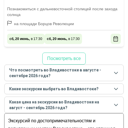
Познакомиться с дальневосточной столицей после захода
солнца
на площади Борцов Революции
сб, 20 июнь,
в 17:30
сб, 20 июнь,
в 17:30
Посмотреть все
Что посмотреть во Владивостоке в августе -
сентябре 2026 года?
Самые популярные места
во Владивостоке
в
Какие экскурсии выбрать во Владивостоке?
августе - сентябре
2026
года:
Самые популярные экскурсии
во Владивостоке
в
Обзорные
Какая цена на экскурсии во Владивостоке на
августе - сентябре
2026
года:
История и архитектура
август - сентябрь 2026 года?
По исторической Миллионке с китаистом
Музеи и искусство
Стоимость экскурсии
во Владивостоке
на
август -
Экскурсия 3 в 1: сафари-парк + бухты Шамора
Экскурсий по достопримечательностям и
Гастрономические
сентябрь
2026
года от
500
до
75 000
RUB
и Стеклянная
Для детей