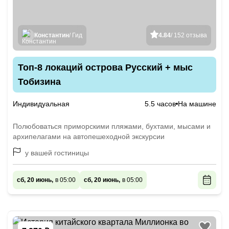
Константин
/ Гид
4.84
/ 152 отзыва
Топ-8 локаций острова Русский + мыс
Тобизина
Индивидуальная
5.5 часов
На машине
Полюбоваться приморскими пляжами, бухтами, мысами и
архипелагами на автопешеходной экскурсии
у вашей гостиницы
сб, 20 июнь,
в 05:00
сб, 20 июнь,
в 05:00