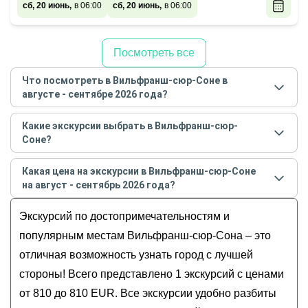
сб, 20 июнь,
в 06:00
сб, 20 июнь,
в 06:00
Посмотреть все
Что посмотреть в Вильфранш-сюр-Соне в
августе - сентябре 2026 года?
Самые популярные места
в Вильфранш-сюр-Соне
Какие экскурсии выбрать в Вильфранш-сюр-
в
августе - сентябре
2026
года:
Соне?
Обзорные
Самые популярные экскурсии
в Вильфранш-сюр-
История и архитектура
Какая цена на экскурсии в Вильфранш-сюр-Соне
Соне
в
августе - сентябре
2026
года:
на август - сентябрь 2026 года?
Музеи и искусство
Божоле, страна «Золотых Камней»
Гастрономические
Стоимость экскурсии
в Вильфранш-сюр-Соне
на
Экскурсий по достопримечательностям и
Для детей
август - сентябрь
2026
года от
810
до
810
EUR
популярным местам Вильфранш-сюр-Сона – это
отличная возможность узнать город с лучшей
стороны! Всего представлено 1 экскурсий с ценами
от 810 до 810 EUR. Все экскурсии удобно разбиты