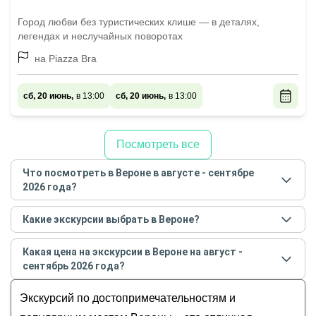
Город любви без туристических клише — в деталях,
легендах и неслучайных поворотах
на Piazza Bra
сб, 20 июнь,
в 13:00
сб, 20 июнь,
в 13:00
Посмотреть все
Что посмотреть в Вероне в августе - сентябре
2026 года?
Самые популярные места
в Вероне
в
августе -
Какие экскурсии выбрать в Вероне?
сентябре
2026
года:
Самые популярные экскурсии
в Вероне
в
августе -
Обзорные
Какая цена на экскурсии в Вероне на август -
сентябре
2026
года:
История и архитектура
сентябрь 2026 года?
Знакомство с Вероной — в мини-группе
Музеи и искусство
Стоимость экскурсии
в Вероне
на
август - сентябрь
Влюбиться в Верону за 2 часа
Экскурсий по достопримечательностям и
Гастрономические
2026
года от
12
до
799
EUR
Влюбиться в Верону с первого шага
Для детей