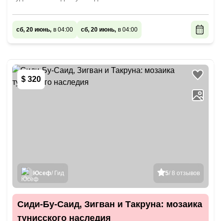
сб, 20 июнь,
в 04:00
сб, 20 июнь,
в 04:00
$ 320
Юсеф
/ Гид
5
/ 8 отзывов
Сиди-Бу-Саид, Зигван и Такруна: мозаика
тунисского наследия