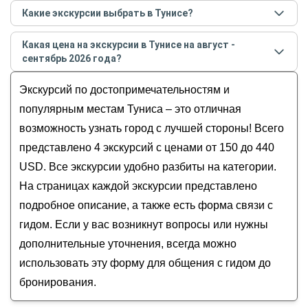
Самые популярные места
в Тунисе
в
августе -
Какие экскурсии выбрать в Тунисе?
сентябре
2026
года:
Самые популярные экскурсии
в Тунисе
в
августе -
Обзорные
Какая цена на экскурсии в Тунисе на август -
сентябре
2026
года:
История и архитектура
сентябрь 2026 года?
Карфаген — Сиди-Бу-Саид — Тунис
Музеи и искусство
Стоимость экскурсии
в Тунисе
на
август - сентябрь
Большое путешествие по Тунису
Экскурсий по достопримечательностям и
Гастрономические
2026
года от
150
до
440
USD
Сиди-Бу-Саид, Зигван и Такруна: мозаика
Для детей
популярным местам Туниса – это отличная
тунисского наследия
возможность узнать город с лучшей стороны! Всего
Трансфер из аэропорта Туниса
представлено 4 экскурсий с ценами от 150 до 440
USD. Все экскурсии удобно разбиты на категории.
На страницах каждой экскурсии представлено
подробное описание, а также есть форма связи с
гидом. Если у вас возникнут вопросы или нужны
дополнительные уточнения, всегда можно
использовать эту форму для общения с гидом до
бронирования.