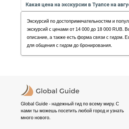
Какая цена на экскурсии в Туапсе на авгу
Индивидуальные
Треккинг по каньону реки Бешенка
На автомобиле
Стоимость экскурсии
в Туапсе
на
август - сентя
Поход к скале Киселева
Активный отдых
Экскурсий по достопримечательностям и попул
Гора Индюк: треккинг и пейзажи с высоты
экскурсий с ценами от 14 000 до 18 000 RUB. 
описание, а также есть форма связи с гидом. 
для общения с гидом до бронирования.
Global Guide - надежный гид по всему миру. С
нами ты можешь посетить любой город и узнать
много нового.