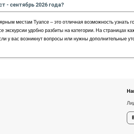
ст - сентябрь 2026 года?
брь
2026
года от
14 000
до
18 000
RUB
ярным местам Туапсе – это отличная возможность узнать г
Все экскурсии удобно разбиты на категории. На страницах 
Если у вас возникнут вопросы или нужны дополнительные ут
На
Ли