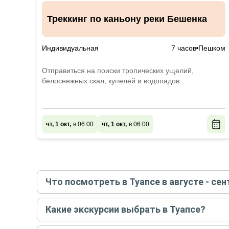
Треккинг по каньону реки Бешенка
Индивидуальная
7 часов
Пешком
Отправиться на поиски тропических ущелий,
белоснежных скал, купелей и водопадов
Туапсинского района
чт, 1 окт,
в 06:00
чт, 1 окт,
в 06:00
Что посмотреть в Туапсе в августе - сен
Самые популярные места
в Туапсе
в
августе -
Какие экскурсии выбрать в Туапсе?
За городом
Самые популярные экскурсии
в Туапсе
в
август
Все