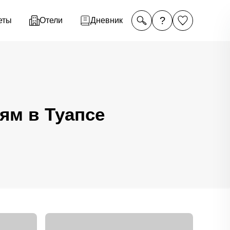
?
еты
Отели
Дневник
ям в Туапсе