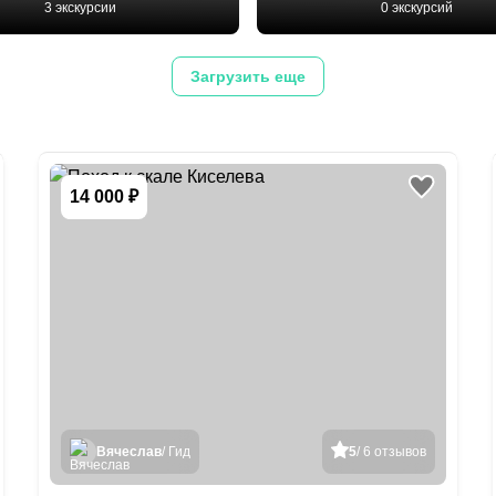
3 экскурсии
0 экскурсий
Загрузить еще
14 000 ₽
Вячеслав
/ Гид
5
/ 6 отзывов