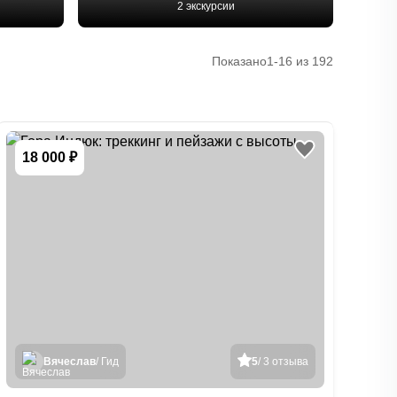
2 экскурсии
Показано
1-16 из 192
18 000 ₽
Вячеслав
/ Гид
5
/ 3 отзыва