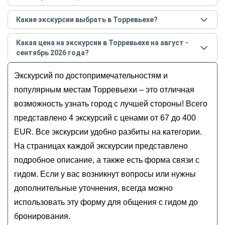
Самые популярные места
в Торревьехе
в
августе -
Какие экскурсии выбрать в Торревьехе?
сентябре
2026
года:
Самые популярные экскурсии
в Торревьехе
в
Обзорные
Какая цена на экскурсии в Торревьехе на август -
августе - сентябре
2026
года:
История и архитектура
сентябрь 2026 года?
Золотой треугольник Коста-Бланки —
Музеи и искусство
Стоимость экскурсии
в Торревьехе
на
август -
из Торревьехи
Экскурсий по достопримечательностям и
Гастрономические
сентябрь
2026
года от
67
до
400
EUR
Восточная сказка, или Чаепитие в
Для детей
популярным местам Торревьехи – это отличная
мавританской чайной
возможность узнать город с лучшей стороны! Всего
Тайны Эльче: от горного озера до пальмового
представлено 4 экскурсий с ценами от 67 до 400
леса
EUR. Все экскурсии удобно разбиты на категории.
Хайкинг в горах Коста-Бланка
На страницах каждой экскурсии представлено
подробное описание, а также есть форма связи с
гидом. Если у вас возникнут вопросы или нужны
дополнительные уточнения, всегда можно
использовать эту форму для общения с гидом до
бронирования.