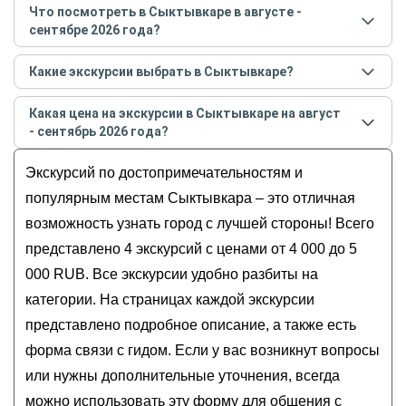
Что посмотреть в Сыктывкаре в августе -
сентябре 2026 года?
Самые популярные места
в Сыктывкаре
в
августе
Какие экскурсии выбрать в Сыктывкаре?
- сентябре
2026
года:
Самые популярные экскурсии
в Сыктывкаре
в
Обзорные
Какая цена на экскурсии в Сыктывкаре на август
августе - сентябре
2026
года:
Со скидкой
- сентябрь 2026 года?
Орнамент города: образы коми культуры в
Индивидуальные
Стоимость экскурсии
в Сыктывкаре
на
август -
Сыктывкаре
Экскурсий по достопримечательностям и
Пешком
сентябрь
2026
года от
4 000
до
5 000
RUB
Добро пожаловать в Сыктывкар!
Все
популярным местам Сыктывкара – это отличная
Храмы, которые мы потеряли
возможность узнать город с лучшей стороны! Всего
Современное искусство в Сыктывкаре
представлено 4 экскурсий с ценами от 4 000 до 5
000 RUB. Все экскурсии удобно разбиты на
категории. На страницах каждой экскурсии
представлено подробное описание, а также есть
форма связи с гидом. Если у вас возникнут вопросы
или нужны дополнительные уточнения, всегда
можно использовать эту форму для общения с