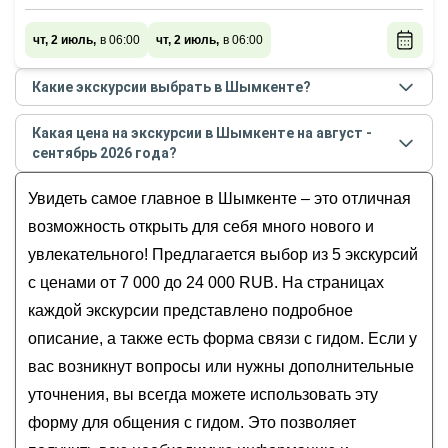
чт, 2 июль,
в 06:00
чт, 2 июль,
в 06:00
Какие экскурсии выбрать в Шымкенте?
Самые популярные экскурсии
в Шымкенте
в
Какая цена на экскурсии в Шымкенте на август -
августе - сентябре
2026
года:
сентябрь 2026 года?
Из Шымкента — в древние горы Каратау
Стоимость экскурсии
в Шымкенте
на
август -
На джипе из Шымкента — к каньону реки Аксу
Увидеть самое главное в Шымкенте – это отличная
сентябрь
2026
года от
7 000
до
24 000
RUB
Пещера Ак мечеть, мавзолей Домалак Ана и
возможность открыть для себя много нового и
главные места Шымкента
увлекательного! Предлагается выбор из 5 экскурсий
Добро пожаловать в Шымкент!
с ценами от 7 000 до 24 000 RUB. На страницах
Древний и современный Шымкент:
каждой экскурсии представлено подробное
путешествие во времени
описание, а также есть форма связи с гидом. Если у
вас возникнут вопросы или нужны дополнительные
уточнения, вы всегда можете использовать эту
форму для общения с гидом. Это позволяет