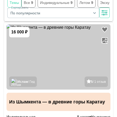
Темы
Все
9
Индивидуальные
9
Летом
9
Экскурси
Сортировать:
По популярности
16 000 ₽
Ислам
/ Гид
5
/ 1 отзыв
Из Шымкента — в древние горы Каратау
Индивидуальная
8 часов
На машине