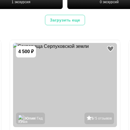
1 экскурсия
0 экскурсий
Загрузить еще
4 500 ₽
Юлия
/ Гид
5
/ 5 отзывов