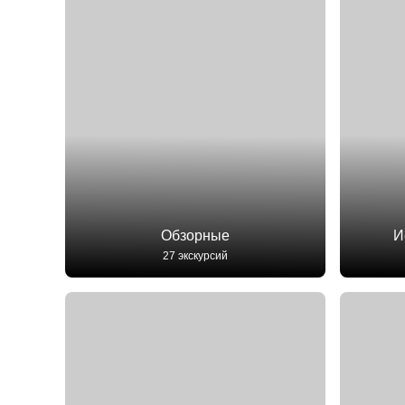
Обзорные
И
27 экскурсий