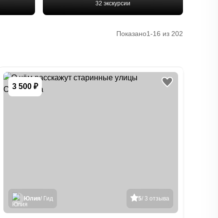
32 экскурсии
Показано
1-16 из 202
3 500 ₽
Юлия
/ Гид
5
/ 3 отзыва