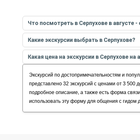
Что посмотреть в Серпухове в августе -
Самые популярные места
в Серпухове
в
август
Какие экскурсии выбрать в Серпухове?
Обзорные
Самые популярные экскурсии
в Серпухове
в
ав
История и архитектура
Какая цена на экскурсии в Серпухове на 
Музеи и искусство
Серпухов на трёх холмах: два монастыря + 
Гастрономические
Стоимость экскурсии
в Серпухове
на
август - с
Сокровища Серпуховской земли
Для детей
Экскурсий по достопримечательностям и попул
О чём расскажут старинные улицы Серпухо
Серпухов на автомобиле: почувствовать ри
представлено 32 экскурсий с ценами от 3 500 
Серпухов сквозь эпохи
подробное описание, а также есть форма связи
использовать эту форму для общения с гидом 