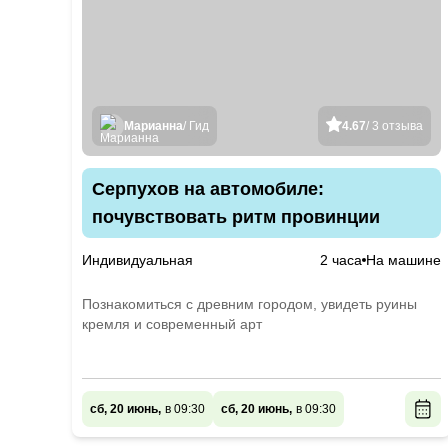
Марианна
/ Гид
4.67
/ 3 отзыва
Серпухов на автомобиле:
почувствовать ритм провинции
Индивидуальная
2 часа
На машине
Познакомиться с древним городом, увидеть руины
кремля и современный арт
сб, 20 июнь,
в 09:30
сб, 20 июнь,
в 09:30