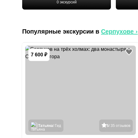
0 экскурсий
Популярные экскурсии в
Серпухове
›
7 600 ₽
Татьяна
/ Гид
5
/ 35 отзывов