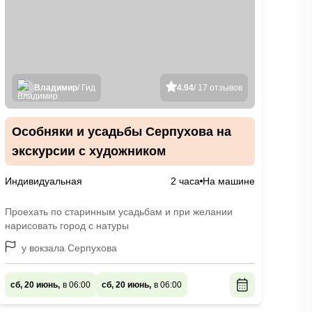
Владимир
/ Гид
4.94
/ 17 отзывов
Особняки и усадьбы Серпухова на
экскурсии с художником
Индивидуальная
2 часа
На машине
Проехать по старинным усадьбам и при желании
нарисовать город с натуры
у вокзала Серпухова
сб, 20 июнь,
в 06:00
сб, 20 июнь,
в 06:00