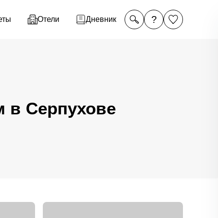
?
еты
Отели
Дневник
м в Серпухове