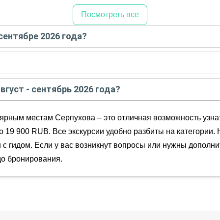
Посмотреть все
 сентябре 2026 года?
е - сентябре
2026
года:
густе - сентябре
2026
года:
август - сентябрь 2026 года?
Соборная гора
ентябрь
2026
года от
3 500
до
19 900
RUB
ярным местам Серпухова – это отличная возможность узнат
ва
тм провинции
до 19 900 RUB. Все экскурсии удобно разбиты на категории.
 с гидом. Если у вас возникнут вопросы или нужны дополн
до бронирования.