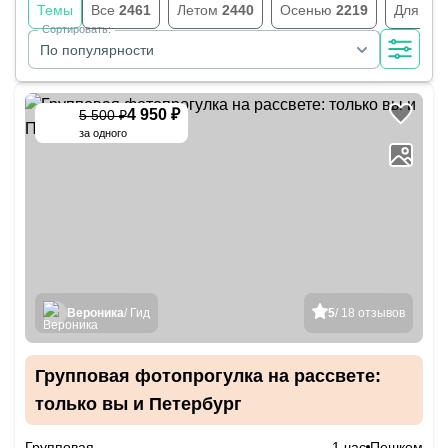
Темы
Все
2461
Летом
2440
Осенью
2219
Для шк
Сортировать:
По популярности
4 950 ₽
5 500 ₽
-
10
%
за одного
Вероника
/ Гид
5
/ 18 отзывов
Групповая фотопрогулка на рассвете:
только вы и Петербург
Групповая
1 час
Пешком