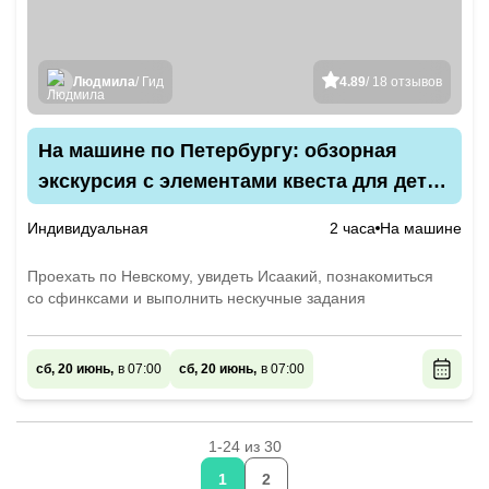
Людмила
/ Гид
4.89
/ 18 отзывов
На машине по Петербургу: обзорная
экскурсия с элементами квеста для детей
и взрослых
Индивидуальная
2 часа
На машине
Проехать по Невскому, увидеть Исаакий, познакомиться
со сфинксами и выполнить нескучные задания
сб, 20 июнь,
в 07:00
сб, 20 июнь,
в 07:00
1-24 из 30
1
2