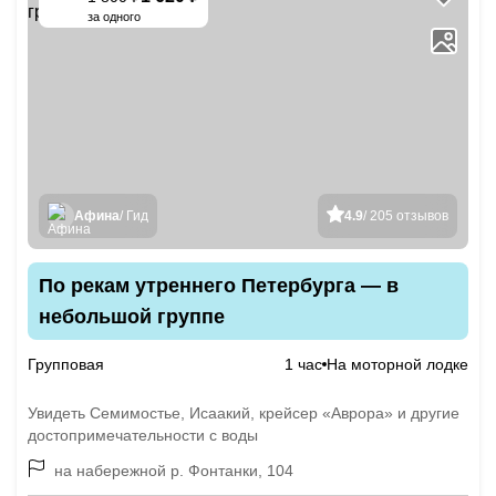
-
10
%
за одного
Афина
/ Гид
4.9
/ 205 отзывов
По рекам утреннего Петербурга — в
небольшой группе
Групповая
1 час
На моторной лодке
Увидеть Семимостье, Исаакий, крейсер «Аврора» и другие
достопримечательности с воды
на набережной р. Фонтанки, 104