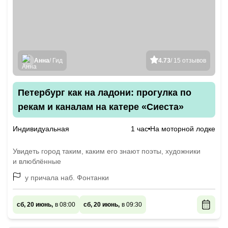
Анна
/ Гид
4.73
/ 15 отзывов
Петербург как на ладони: прогулка по
рекам и каналам на катере «Сиеста»
Индивидуальная
1 час
На моторной лодке
Увидеть город таким, каким его знают поэты, художники
и влюблённые
у причала наб. Фонтанки
сб, 20 июнь,
в 08:00
сб, 20 июнь,
в 09:30