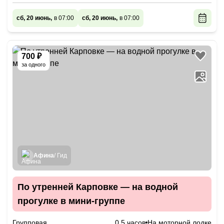
сб, 20 июнь,
в 07:00
сб, 20 июнь,
в 07:00
700 ₽
за одного
Афина
/ Гид
По утренней Карповке — на водной
прогулке в мини-группе
Групповая
0.5 часов
На моторной лодке