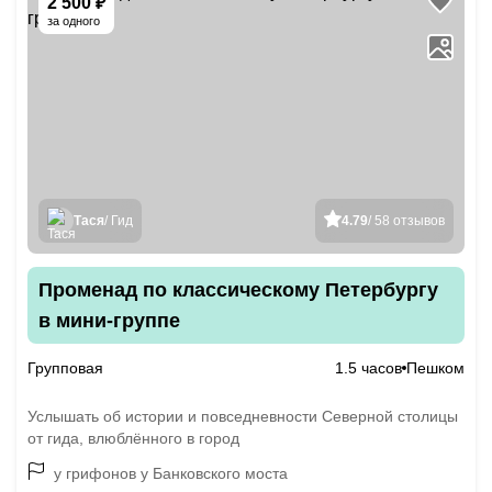
2 500 ₽
за одного
Тася
/ Гид
4.79
/ 58 отзывов
Променад по классическому Петербургу
в мини-группе
Групповая
1.5 часов
Пешком
Услышать об истории и повседневности Северной столицы
от гида, влюблённого в город
у грифонов у Банковского моста