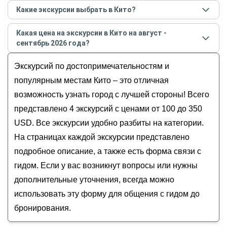
Самые популярные места
в Кито
в
августе -
Какие экскурсии выбрать в Кито?
сентябре
2026
года:
Самые популярные экскурсии
в Кито
в
августе -
Обзорные
Какая цена на экскурсии в Кито на август -
сентябре
2026
года:
История и архитектура
сентябрь 2026 года?
Легенды улиц и фасадов: прогулка по центру
Музеи и искусство
Стоимость экскурсии
в Кито
на
август - сентябрь
Кито
Экскурсий по достопримечательностям и
Гастрономические
2026
года от
100
до
350
USD
Кито: лучшее в столице Эквадора
Для детей
популярным местам Кито – это отличная
Колониальное прошлое и магия экватора в
возможность узнать город с лучшей стороны! Всего
Кито
представлено 4 экскурсий с ценами от 100 до 350
Прогулка по Кито + посещение линии экватора
USD. Все экскурсии удобно разбиты на категории.
На страницах каждой экскурсии представлено
подробное описание, а также есть форма связи с
гидом. Если у вас возникнут вопросы или нужны
дополнительные уточнения, всегда можно
использовать эту форму для общения с гидом до
бронирования.