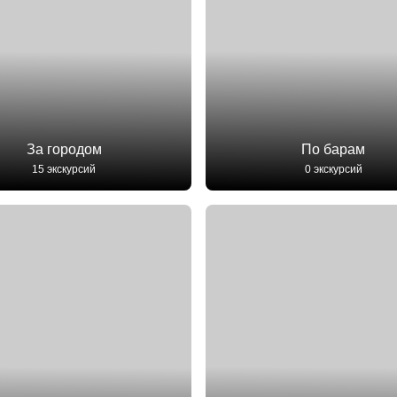
За городом
По барам
15 экскурсий
0 экскурсий