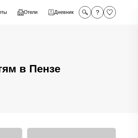
?
еты
Отели
Дневник
тям в Пензе