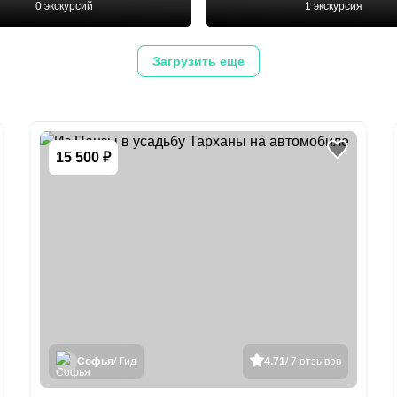
0 экскурсий
1 экскурсия
Загрузить еще
15 500 ₽
Софья
/ Гид
4.71
/ 7 отзывов