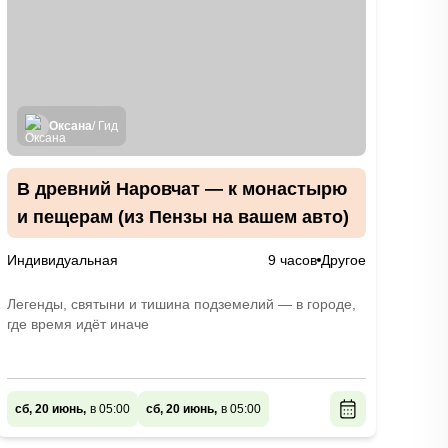
Оксана
/ Гид
В древний Наровчат — к монастырю
и пещерам (из Пензы на вашем авто)
Индивидуальная
9 часов
Другое
Легенды, святыни и тишина подземелий — в городе,
где время идёт иначе
сб, 20 июнь,
в 05:00
сб, 20 июнь,
в 05:00