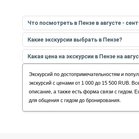
Что посмотреть в Пензе в августе - сент
Самые популярные места
в Пензе
в
августе - 
Какие экскурсии выбрать в Пензе?
Обзорные
Самые популярные экскурсии
в Пензе
в
август
История и архитектура
Какая цена на экскурсии в Пензе на авгус
Музеи и искусство
Пенза вчера и сегодня
Гастрономические
Стоимость экскурсии
в Пензе
на
август - сентяб
Из Пензы в усадьбу Тарханы на автомобиле
Для детей
Экскурсий по достопримечательностям и попул
Пензенское узорочье
Волшебные точки: мастер-класс по росписи 
экскурсий с ценами от 1 000 до 15 500 RUB. В
Пенза за 2 часа: прогулка по историческим 
описание, а также есть форма связи с гидом. 
для общения с гидом до бронирования.