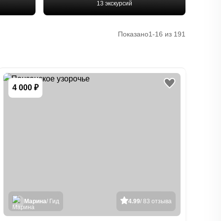
13 экскурсий
Показано
1-16 из 191
4 000 ₽
Марина
/ Гид
4.99
/ 83 отзыва