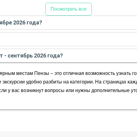
Посмотреть все
ябре 2026 года?
сентябре
2026
года:
е - сентябре
2026
года:
т - сентябрь 2026 года?
рь
2026
года от
1 000
до
15 500
RUB
ярным местам Пензы – это отличная возможность узнать го
в Пензе
се экскурсии удобно разбиты на категории. На страницах ка
местам
Если у вас возникнут вопросы или нужны дополнительные ут