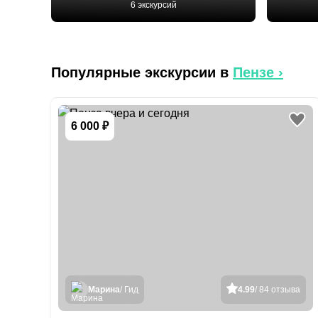
6 экскурсий
Популярные экскурсии в
Пензе
›
6 000 ₽
Марина
/ Гид
4.99
/ 84 отзыва