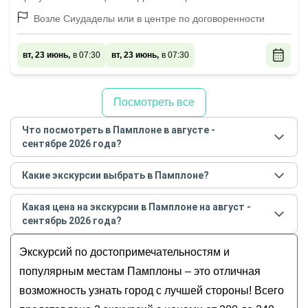
Возле Сиудаделы или в центре по договоренности
вт, 23 июнь,
в 07:30
вт, 23 июнь,
в 07:30
Посмотреть все
Что посмотреть в Памплоне в августе -
сентябре 2026 года?
Самые популярные места
в Памплоне
в
августе -
Какие экскурсии выбрать в Памплоне?
сентябре
2026
года:
Самые популярные экскурсии
в Памплоне
в
Обзорные
Какая цена на экскурсии в Памплоне на август -
августе - сентябре
2026
года:
История и архитектура
сентябрь 2026 года?
Яркая и самобытная Памплона
Музеи и искусство
Стоимость экскурсии
в Памплоне
на
август -
Памплона - город, живущий фиестой
Экскурсий по достопримечательностям и
Гастрономические
сентябрь
2026
года от
200
до
240
EUR
Для детей
популярным местам Памплоны – это отличная
возможность узнать город с лучшей стороны! Всего