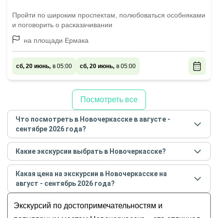
Пройти по широким проспектам, полюбоваться особняками
и поговорить о расказачивании
на площади Ермака
сб, 20 июнь,
в 05:00
сб, 20 июнь,
в 05:00
Посмотреть все
Что посмотреть в Новочеркасске в августе -
сентябре 2026 года?
Самые популярные места
в Новочеркасске
в
Какие экскурсии выбрать в Новочеркасске?
августе - сентябре
2026
года:
Самые популярные экскурсии
в Новочеркасске
в
За городом
Какая цена на экскурсии в Новочеркасске на
августе - сентябре
2026
года:
Все
август - сентябрь 2026 года?
Новочеркасск столичный и станичный
Индивидуальные
Стоимость экскурсии
в Новочеркасске
на
август -
Большая прогулка по Новочеркасску
Экскурсий по достопримечательностям и
На автомобиле
сентябрь
2026
года от
580
до
12 800
RUB
Сѣрдцѣ стараго Новочеркасска
Обзорные