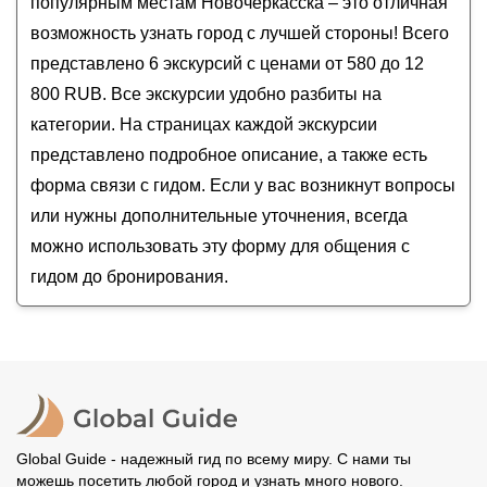
популярным местам Новочеркасска – это отличная
Открывая Новочеркасск: Музей донского
возможность узнать город с лучшей стороны! Всего
казачества
представлено 6 экскурсий с ценами от 580 до 12
Отыскать горы в донских степях! (Из
800 RUB. Все экскурсии удобно разбиты на
Новочеркасска)
категории. На страницах каждой экскурсии
представлено подробное описание, а также есть
форма связи с гидом. Если у вас возникнут вопросы
или нужны дополнительные уточнения, всегда
можно использовать эту форму для общения с
гидом до бронирования.
Global Guide - надежный гид по всему миру. С нами ты
можешь посетить любой город и узнать много нового.