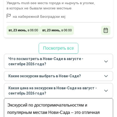
Увидеть must-see места города и нырнуть в уголки,
в которых не бывали многие местные
на набережной Београдски кеj
вт, 23 июнь,
в 06:00
вт, 23 июнь,
в 06:00
Посмотреть все
Что посмотреть в Нови-Саде в августе -
сентябре 2026 года?
Самые популярные места
в Нови-Саде
в
августе -
Какие экскурсии выбрать в Нови-Саде?
сентябре
2026
года:
Самые популярные экскурсии
в Нови-Саде
в
Обзорные
Какая цена на экскурсии в Нови-Саде на август -
августе - сентябре
2026
года:
История и архитектура
сентябрь 2026 года?
Нескучный Нови-Сад
Музеи и искусство
Стоимость экскурсии
в Нови-Саде
на
август -
Влюбиться в Нови-Сад за 4 часа!
Экскурсий по достопримечательностям и
Гастрономические
сентябрь
2026
года от
30
до
449
EUR
Катакомбы Петроварадинской крепости (из
Для детей
популярным местам Нови-Сада – это отличная