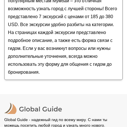
популярным местам Мумбаи – это отличная
Дхарави
возможность узнать город с лучшей стороны! Всего
Из Мумбаи в Пуну на 1 день!
представлено 7 экскурсий с ценами от 185 до 380
Добро пожаловать в Мумбаи!
USD. Все экскурсии удобно разбиты на категории.
Знакомство с Мумбаем: идеальный день в
На страницах каждой экскурсии представлено
городе контрастов
подробное описание, а также есть форма связи с
гидом. Если у вас возникнут вопросы или нужны
дополнительные уточнения, всегда можно
использовать эту форму для общения с гидом до
бронирования.
Global Guide - надежный гид по всему миру. С нами ты
можешь посетить любой город и узнать много нового.