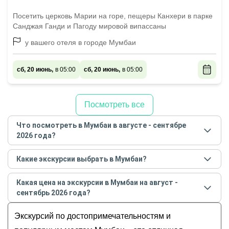
Посетить церковь Марии на горе, пещеры Канхери в парке
Санджая Ганди и Пагоду мировой випассаны
у вашего отеля в городе Мумбаи
сб, 20 июнь,
в 05:00
сб, 20 июнь,
в 05:00
Посмотреть все
Что посмотреть в Мумбаи в августе - сентябре
2026 года?
Самые популярные места
в Мумбаи
в
августе -
Какие экскурсии выбрать в Мумбаи?
сентябре
2026
года:
Самые популярные экскурсии
в Мумбаи
в
августе -
Обзорные
Какая цена на экскурсии в Мумбаи на август -
сентябре
2026
года:
История и архитектура
сентябрь 2026 года?
Мумбаи: обзорная экскурсия по следам
Музеи и искусство
Стоимость экскурсии
в Мумбаи
на
август -
«Шантарам»
Экскурсий по достопримечательностям и
Гастрономические
сентябрь
2026
года от
185
до
380
USD
Две стороны Мумбаи: Болливуд и трущобы
Для детей