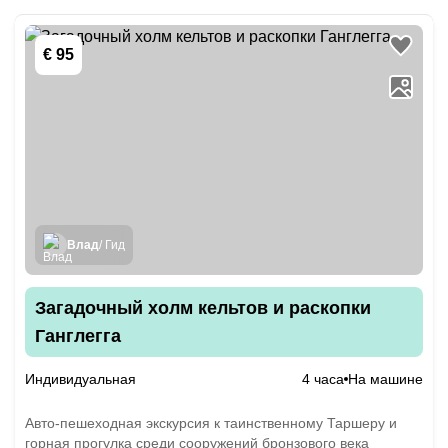
€ 95
Влад
/ Гид
Загадочный холм кельтов и раскопки
Ганглегга
Индивидуальная
4 часа
На машине
Авто-пешеходная экскурсия к таинственному Таршеру и
горная прогулка среди сооружений бронзового века