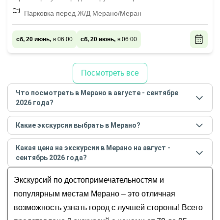
Парковка перед Ж/Д Мерано/Меран
сб, 20 июнь,
в 06:00
сб, 20 июнь,
в 06:00
Посмотреть все
Что посмотреть в Мерано в августе - сентябре
2026 года?
Самые популярные места
в Мерано
в
августе -
Какие экскурсии выбрать в Мерано?
сентябре
2026
года:
Самые популярные экскурсии
в Мерано
в
августе -
Обзорные
Какая цена на экскурсии в Мерано на август -
сентябре
2026
года:
История и архитектура
сентябрь 2026 года?
По следам Сисси
Музеи и искусство
Стоимость экскурсии
в Мерано
на
август -
Загадочный холм кельтов и раскопки Ганглегга
Экскурсий по достопримечательностям и
Гастрономические
сентябрь
2026
года от
79
до
95
EUR
Для детей
популярным местам Мерано – это отличная
возможность узнать город с лучшей стороны! Всего