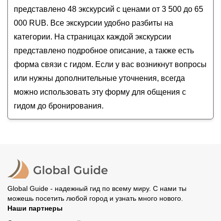
из Манжерока
представлено 48 экскурсий с ценами от 3 500 до 65
Семейная экскурсия-квест «Путешествие в
000 RUB. Все экскурсии удобно разбиты на
Страну великанов»
категории. На страницах каждой экскурсии
Ожерелье Алтая — Чуйский тракт (из
Манжерока)
представлено подробное описание, а также есть
форма связи с гидом. Если у вас возникнут вопросы
или нужны дополнительные уточнения, всегда
можно использовать эту форму для общения с
гидом до бронирования.
Global Guide - надежный гид по всему миру. С нами ты
можешь посетить любой город и узнать много нового.
Наши партнеры