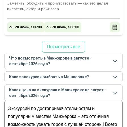
Заметить, обсудить и прочувствовать — как это делал
писатель, актёр и режиссёр
сб, 20 июнь,
в 06:00
сб, 20 июнь,
в 06:00
Посмотреть все
Что посмотреть в Манжероке в августе -
сентябре 2026 года?
Самые популярные места
в Манжероке
в
августе -
Какие экскурсии выбрать в Манжероке?
сентябре
2026
года:
Самые популярные экскурсии
в Манжероке
в
За городом и природа
Какая цена на экскурсии в Манжероке на август -
августе - сентябре
2026
года:
Увидеть главное
сентябрь 2026 года?
Чемал après-ski
За городом
Стоимость экскурсии
в Манжероке
на
август -
Чемал — дыхание Алтая (поездка из
Экскурсий по достопримечательностям и
Все
сентябрь
2026
года от
3 500
до
65 000
RUB
Манжерока)
В августе
популярным местам Манжерока – это отличная
Вдоль берега Катуни: путешествие
возможность узнать город с лучшей стороны! Всего