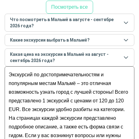
Посмотреть все
Что посмотреть в Мальмё в августе - сентябре
2026 года?
Самые популярные места
в Мальмё
в
августе -
Какие экскурсии выбрать в Мальмё?
сентябре
2026
года:
Самые популярные экскурсии
в Мальмё
в
августе -
Обзорные
Какая цена на экскурсии в Мальмё на август -
сентябре
2026
года:
История и архитектура
сентябрь 2026 года?
Весь Мальмё на велосипеде
Музеи и искусство
Стоимость экскурсии
в Мальмё
на
август -
Экскурсий по достопримечательностям и
Гастрономические
сентябрь
2026
года от
120
до
120
EUR
Для детей
популярным местам Мальмё – это отличная
возможность узнать город с лучшей стороны! Всего
представлено 1 экскурсий с ценами от 120 до 120
EUR. Все экскурсии удобно разбиты на категории.
На страницах каждой экскурсии представлено
подробное описание, а также есть форма связи с
гидом. Если у вас возникнут вопросы или нужны