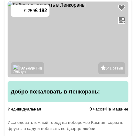
€ 182
€ 259
-
30
%
Эльнур
/ Гид
5
/ 1 отзыв
Добро пожаловать в Ленкорань!
Индивидуальная
9 часов
На машине
Исследовать южный город на побережье Каспия, сорвать
фрукты в саду и побывать во Дворце любви