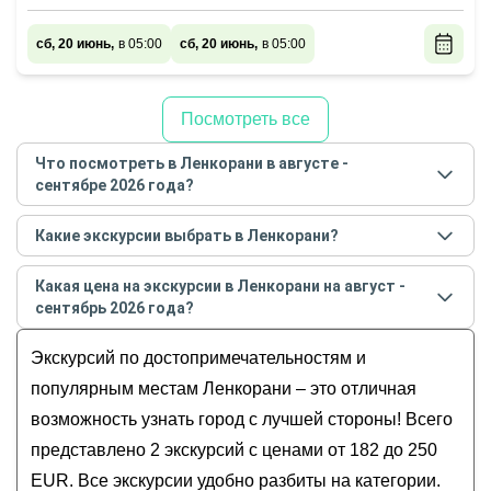
сб, 20 июнь,
в 05:00
сб, 20 июнь,
в 05:00
Посмотреть все
Что посмотреть в Ленкорани в августе -
сентябре 2026 года?
Самые популярные места
в Ленкорани
в
августе -
Какие экскурсии выбрать в Ленкорани?
сентябре
2026
года:
Самые популярные экскурсии
в Ленкорани
в
Обзорные
Какая цена на экскурсии в Ленкорани на август -
августе - сентябре
2026
года:
За городом и природа
сентябрь 2026 года?
Ленкорань: морская сказка на юге
Увидеть главное
Стоимость экскурсии
в Ленкорани
на
август -
Азербайджана
Экскурсий по достопримечательностям и
Все
сентябрь
2026
года от
182
до
250
EUR
Добро пожаловать в Ленкорань!
В августе
популярным местам Ленкорани – это отличная
возможность узнать город с лучшей стороны! Всего
представлено 2 экскурсий с ценами от 182 до 250
EUR. Все экскурсии удобно разбиты на категории.