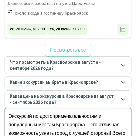
Дивногорск и забраться на утёс Царь-Рыбы
около входа в гостиницу Красноярск
сб, 20 июнь,
в 07:00
сб, 20 июнь,
в 07:00
Посмотреть все
Что посмотреть в Красноярске в августе -
сентябре 2026 года?
Самые популярные места
в Красноярске
в
августе
Какие экскурсии выбрать в Красноярске?
- сентябре
2026
года:
Самые популярные экскурсии
в Красноярске
в
Обзорные
Какая цена на экскурсии в Красноярске на август
августе - сентябре
2026
года:
История и архитектура
- сентябрь 2026 года?
Огни большого города: групповая экскурсия по
Музеи и искусство
Стоимость экскурсии
в Красноярске
на
август -
вечернему Красноярску
Экскурсий по достопримечательностям и
Гастрономические
сентябрь
2026
года от
468
до
28 650
RUB
Центральные Столбы — путешествие в мир
Для детей
популярным местам Красноярска – это отличная
диковинных скал
возможность узнать город с лучшей стороны! Всего