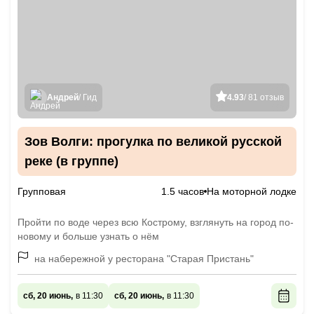
Андрей
/ Гид
4.93
/ 81 отзыв
Зов Волги: прогулка по великой русской
реке (в группе)
Групповая
1.5 часов
На моторной лодке
Пройти по воде через всю Кострому, взглянуть на город по-
новому и больше узнать о нём
на набережной у ресторана "Старая Пристань"
сб, 20 июнь,
в 11:30
сб, 20 июнь,
в 11:30