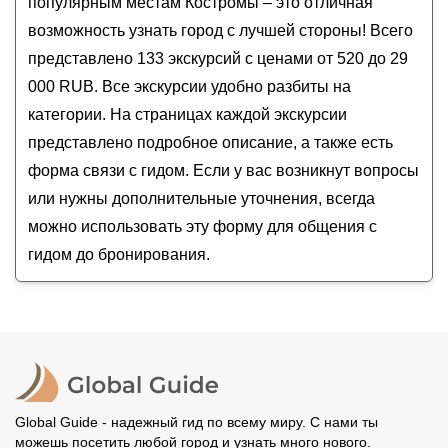
популярным местам Костромы – это отличная
Обзорная групповая экскурсия «Кострома
возможность узнать город с лучшей стороны! Всего
вдоль и поперёк»
представлено 133 экскурсий с ценами от 520 до 29
О Костроме с любовью!
000 RUB. Все экскурсии удобно разбиты на
Кострома: легенды и исторические факты
категории. На страницах каждой экскурсии
представлено подробное описание, а также есть
форма связи с гидом. Если у вас возникнут вопросы
или нужны дополнительные уточнения, всегда
можно использовать эту форму для общения с
гидом до бронирования.
Global Guide - надежный гид по всему миру. С нами ты
можешь посетить любой город и узнать много нового.