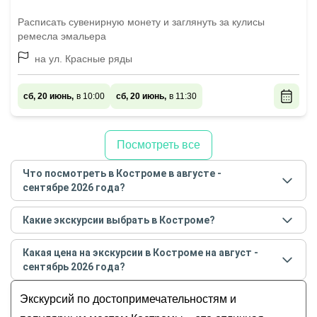
Расписать сувенирную монету и заглянуть за кулисы
ремесла эмальера
на ул. Красные ряды
сб, 20 июнь,
в 10:00
сб, 20 июнь,
в 11:30
Посмотреть все
Что посмотреть в Костроме в августе -
сентябре 2026 года?
Самые популярные места
в Костроме
в
августе -
Какие экскурсии выбрать в Костроме?
сентябре
2026
года:
Самые популярные экскурсии
в Костроме
в
Обзорные
Какая цена на экскурсии в Костроме на август -
августе - сентябре
2026
года:
История и архитектура
сентябрь 2026 года?
Зов Волги: прогулка по великой русской реке (в
Музеи и искусство
Стоимость экскурсии
в Костроме
на
август -
группе)
Экскурсий по достопримечательностям и
Гастрономические
сентябрь
2026
года от
520
до
29 000
RUB
Чем славится Кострома: обзорная экскурсия
Для детей