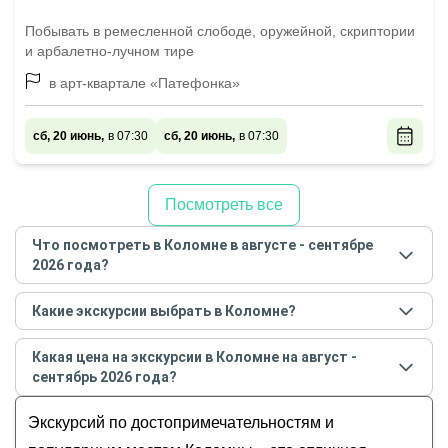
Побывать в ремесленной слободе, оружейной, скриптории
и арбалетно-лучном тире
в арт-квартале «Патефонка»
сб, 20 июнь,
в 07:30
сб, 20 июнь,
в 07:30
Посмотреть все
Что посмотреть в Коломне в августе - сентябре
2026 года?
Самые популярные места
в Коломне
в
августе -
Какие экскурсии выбрать в Коломне?
сентябре
2026
года:
Самые популярные экскурсии
в Коломне
в
августе
Обзорные
Какая цена на экскурсии в Коломне на август -
- сентябре
2026
года:
История и архитектура
сентябрь 2026 года?
Увлекательное знакомство с Коломной
Музеи и искусство
Стоимость экскурсии
в Коломне
на
август -
Знакомьтесь, Коломна!
Экскурсий по достопримечательностям и
Гастрономические
сентябрь
2026
года от
667
до
12 000
RUB
Исповедь старого города: секреты
Для детей