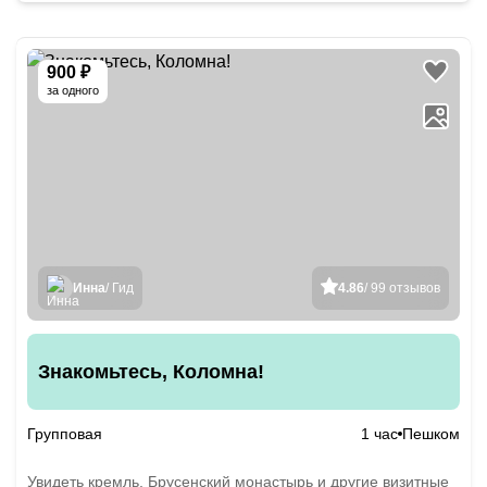
900 ₽
за одного
Инна
/ Гид
4.86
/ 99 отзывов
Знакомьтесь, Коломна!
Групповая
1 час
Пешком
Увидеть кремль, Брусенский монастырь и другие визитные