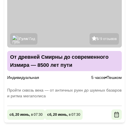
Гуля
/ Гид
5
/ 9 отзывов
От древней Смирны до современного
Измира — 8500 лет пути
Индивидуальная
5 часов
Пешком
Пройти сквозь века — от античных руин до шумных базаров
и ритма мегаполиса
сб, 20 июнь,
в 07:30
сб, 20 июнь,
в 07:30