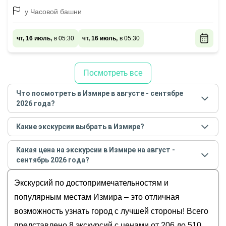
у Часовой башни
чт, 16 июль,
в 05:30
чт, 16 июль,
в 05:30
Посмотреть все
Что посмотреть в Измире в августе - сентябре
2026 года?
Самые популярные места
в Измире
в
августе -
Какие экскурсии выбрать в Измире?
сентябре
2026
года:
Самые популярные экскурсии
в Измире
в
августе -
Обзорные
Какая цена на экскурсии в Измире на август -
сентябре
2026
года:
Со скидкой
сентябрь 2026 года?
Эфес и дом Девы Марии — из Измира
Индивидуальные
Стоимость экскурсии
в Измире
на
август -
Знакомство с Измиром
Экскурсий по достопримечательностям и
Пешком
сентябрь
2026
года от
206
до
510
EUR
Нетурецкая Турция: Чешме и Алачаты
Все
популярным местам Измира – это отличная
Из Измира — в античный Эфес
возможность узнать город с лучшей стороны! Всего
От древней Смирны до современного Измира
представлено 8 экскурсий с ценами от 206 до 510