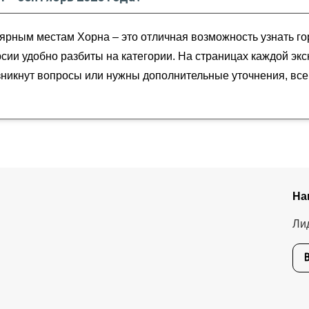
андии
брь
2026
года от
40
до
40
EUR
ярным местам Хорна – это отличная возможность узнать го
урсии удобно разбиты на категории. На страницах каждой эк
озникнут вопросы или нужны дополнительные уточнения, вс
На
Ли