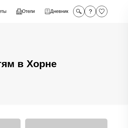
?
еты
Отели
Дневник
тям в Хорне