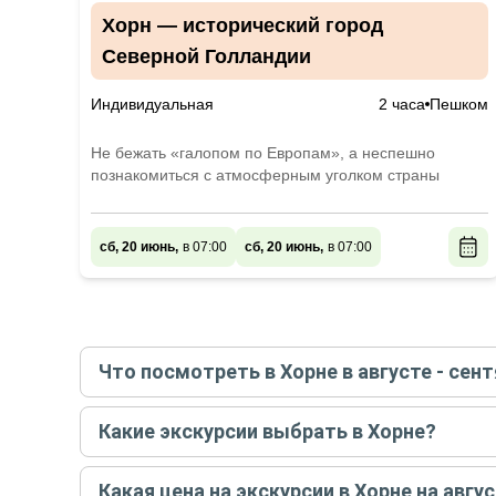
Хорн — исторический город
Северной Голландии
Индивидуальная
2 часа
Пешком
Не бежать «галопом по Европам», а неспешно
познакомиться с атмосферным уголком страны
сб, 20 июнь,
в 07:00
сб, 20 июнь,
в 07:00
Что посмотреть в Хорне в августе - сент
Самые популярные места
в Хорне
в
августе - 
Какие экскурсии выбрать в Хорне?
Все
Самые популярные экскурсии
в Хорне
в
август
В августе
Какая цена на экскурсии в Хорне на авгус