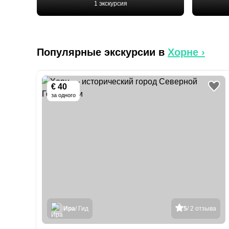
1 экскурсия
Популярные экскурсии в
Хорне
›
€ 40
за одного
Ира
/ Гид
5
/ 2 отзыва