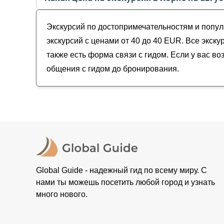
Летние
Хорн — исторический город Северной Голл
На велосипеде
Стоимость экскурсии
в Хорне
на
август - сентя
Фотосессии
Экскурсий по достопримечательностям и попул
экскурсий с ценами от 40 до 40 EUR. Все экск
также есть форма связи с гидом. Если у вас в
общения с гидом до бронирования.
Global Guide - надежный гид по всему миру. С
нами ты можешь посетить любой город и узнать
много нового.