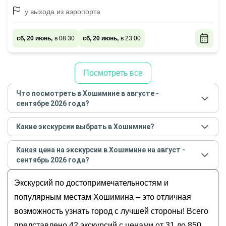
у выхода из аэропорта
сб, 20 июнь,
в 08:30
сб, 20 июнь,
в 23:00
Посмотреть все
Что посмотреть в Хошимине в августе -
сентябре 2026 года?
Самые популярные места
в Хошимине
в
августе -
Какие экскурсии выбрать в Хошимине?
сентябре
2026
года:
Самые популярные экскурсии
в Хошимине
в
Обзорные
Какая цена на экскурсии в Хошимине на август -
августе - сентябре
2026
года:
История и архитектура
сентябрь 2026 года?
4-часовая обзорная экскурсия по Хошимину
Музеи и искусство
Стоимость экскурсии
в Хошимине
на
август -
Хошимин + дельта Меконга или туннели Кучи на
Экскурсий по достопримечательностям и
Гастрономические
сентябрь
2026
года от
31
до
850
USD
выбор
Для детей
популярным местам Хошимина – это отличная
Экскурсия по дельте реки Меконг
возможность узнать город с лучшей стороны! Всего
Из Хошимина к дельте Меконга
представлено 42 экскурсий с ценами от 31 до 850