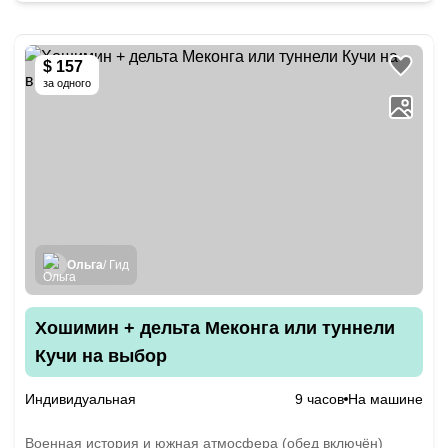
$ 157
за одного
Ольга
/ Гид
Хошимин + дельта Меконга или туннели
Кучи на выбор
Индивидуальная
9 часов
На машине
Военная история и южная атмосфера (обед включён)