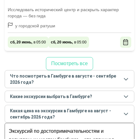
Исследовать исторический центр и раскрыть характер
города — без гида
у городской ратуши
сб, 20 июнь,
в 05:00
сб, 20 июнь,
в 05:00
Посмотреть все
Что посмотреть в Гамбурге в августе - сентябре
2026 года?
Самые популярные места
в Гамбурге
в
августе -
Какие экскурсии выбрать в Гамбурге?
сентябре
2026
года:
Самые популярные экскурсии
в Гамбурге
в
Обзорные
Какая цена на экскурсии в Гамбурге на август -
августе - сентябре
2026
года:
История и архитектура
сентябрь 2026 года?
Влюбиться в Гамбург за один день!
Музеи и искусство
Стоимость экскурсии
в Гамбурге
на
август -
Мой любимый Гамбург: от центра до окраин
Экскурсий по достопримечательностям и
Гастрономические
сентябрь
2026
года от
14
до
300
EUR
Свидание с Гамбургом каждый день
Для детей