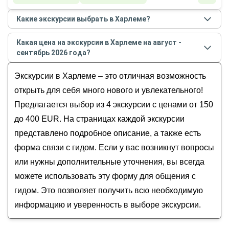
Какие экскурсии выбрать в Харлеме?
Самые популярные экскурсии
в Харлеме
в
августе
Какая цена на экскурсии в Харлеме на август -
- сентябре
2026
года:
сентябрь 2026 года?
Харлем — кусочек настоящей Голландии
Стоимость экскурсии
в Харлеме
на
август -
Харлем для своих: прогулка по необычным
Экскурсии в Харлеме – это отличная возможность
сентябрь
2026
года от
150
до
400
EUR
местам города
открыть для себя много нового и увлекательного!
Фотоэкскурсия в столице Северной
Предлагается выбор из 4 экскурсии с ценами от 150
Голландии — живописном Харлеме
до 400 EUR. На страницах каждой экскурсии
Столичный Харлем: пивные реки и поющие
представлено подробное описание, а также есть
деньги
форма связи с гидом. Если у вас возникнут вопросы
или нужны дополнительные уточнения, вы всегда
можете использовать эту форму для общения с
гидом. Это позволяет получить всю необходимую
информацию и уверенность в выборе экскурсии.