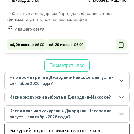
Индивидуальная
5 часов
На машине
Побывать в легендарном баре, где собирались герои
фильма, и узнать, как появилась мафия
у вашего отеля
сб, 20 июнь,
в 06:00
сб, 20 июнь,
в 06:00
Посмотреть все
Что посмотреть в Джардини-Наксосе в августе -
сентябре 2026 года?
Самые популярные места
в Джардини-Наксосе
в
Какие экскурсии выбрать в Джардини-Наксосе?
августе - сентябре
2026
года:
Самые популярные экскурсии
в Джардини-
Обзорные
Какая цена на экскурсии в Джардини-Наксосе на
Наксосе
в
августе - сентябре
2026
года:
История и архитектура
август - сентябрь 2026 года?
Живописный Джардини-Наксос
Музеи и искусство
Стоимость экскурсии
в Джардини-Наксосе
на
По следам «Крёстного отца» Копполы
Экскурсий по достопримечательностям и
Гастрономические
август - сентябрь
2026
года от
80
до
300
EUR