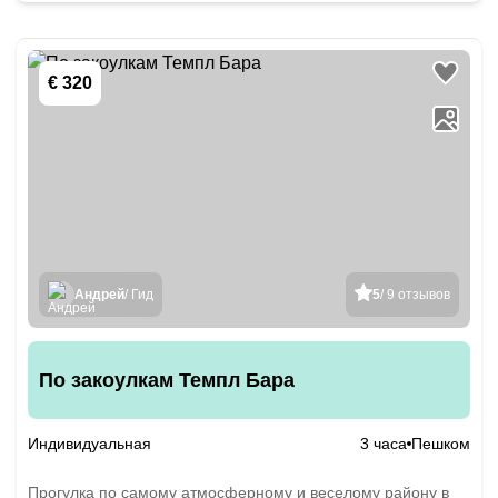
€ 320
Андрей
/ Гид
5
/ 9 отзывов
По закоулкам Темпл Бара
Индивидуальная
3 часа
Пешком
Прогулка по самому атмосферному и веселому району в