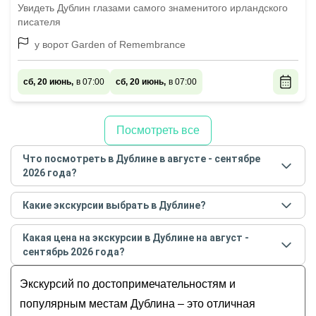
Увидеть Дублин глазами самого знаменитого ирландского
писателя
у ворот Garden of Remembrance
сб, 20 июнь,
в 07:00
сб, 20 июнь,
в 07:00
Посмотреть все
Что посмотреть в Дублине в августе - сентябре
2026 года?
Самые популярные места
в Дублине
в
августе -
Какие экскурсии выбрать в Дублине?
сентябре
2026
года:
Самые популярные экскурсии
в Дублине
в
августе
Обзорные
Какая цена на экскурсии в Дублине на август -
- сентябре
2026
года:
История и архитектура
сентябрь 2026 года?
Прогулка по Дублину с аудиогидом в вашем
Музеи и искусство
Стоимость экскурсии
в Дублине
на
август -
смартфоне
Экскурсий по достопримечательностям и
Гастрономические
сентябрь
2026
года от
12
до
450
EUR
По закоулкам Темпл Бара
Для детей
популярным местам Дублина – это отличная