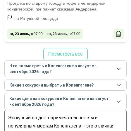
Прогулка по старому городу и кофе в легендарной
кондитерской, где пахнет сказками Андерсена
на Ратушной площади
вт, 23 июнь,
в 07:00
вт, 23 июнь,
в 07:00
Посмотреть все
Что посмотреть в Копенгагене в августе -
сентябре 2026 года?
Самые популярные места
в Копенгагене
в
августе
Какие экскурсии выбрать в Копенгагене?
- сентябре
2026
года:
Самые популярные экскурсии
в Копенгагене
в
Обзорные
Какая цена на экскурсии в Копенгагене на август
августе - сентябре
2026
года:
История и архитектура
- сентябрь 2026 года?
Копенгаген — первое знакомство
Музеи и искусство
Стоимость экскурсии
в Копенгагене
на
август -
Копенгаген для начинающих: экспресс-прогулка
Экскурсий по достопримечательностям и
Гастрономические
сентябрь
2026
года от
12
до
495
EUR
по городу счастливых людей
Для детей
популярным местам Копенгагена – это отличная