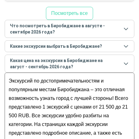
Посмотреть все
Что посмотреть в Биробиджане в августе -
сентябре 2026 года?
Самые популярные места
в Биробиджане
в
Какие экскурсии выбрать в Биробиджане?
августе - сентябре
2026
года:
Самые популярные экскурсии
в Биробиджане
в
Обзорные
Какая цена на экскурсии в Биробиджане на
августе - сентябре
2026
года:
Индивидуальные
август - сентябрь 2026 года?
Из Хабаровска — в Биробиджан!
Все
Стоимость экскурсии
в Биробиджане
на
август -
Экскурсий по достопримечательностям и
Усадьбы и дворцы
сентябрь
2026
года от
21 500
до
21 500
RUB
Переулки и улицы
популярным местам Биробиджана – это отличная
возможность узнать город с лучшей стороны! Всего
представлено 1 экскурсий с ценами от 21 500 до 21
500 RUB. Все экскурсии удобно разбиты на
категории. На страницах каждой экскурсии
представлено подробное описание, а также есть