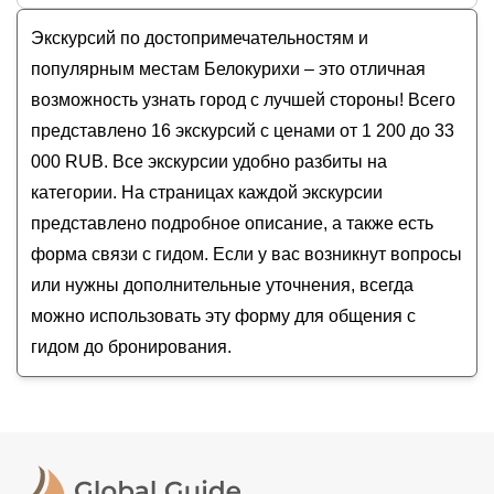
Буддистский комплекс и скалы Амбарчики
Музеи и искусство
Стоимость экскурсии
в Белокурихе
на
август -
К вершине горы Круглой, или Плюшевые
Экскурсий по достопримечательностям и
Гастрономические
сентябрь
2026
года от
1 200
до
33 000
RUB
пейзажи Алтая
Для детей
популярным местам Белокурихи – это отличная
Места силы Белокурихи
возможность узнать город с лучшей стороны! Всего
Легенда о Каменном острове: визит в арт-парк
представлено 16 экскурсий с ценами от 1 200 до 33
и механический театр
000 RUB. Все экскурсии удобно разбиты на
Путешествие в Чемал по долине реки Катунь
категории. На страницах каждой экскурсии
представлено подробное описание, а также есть
форма связи с гидом. Если у вас возникнут вопросы
или нужны дополнительные уточнения, всегда
можно использовать эту форму для общения с
гидом до бронирования.