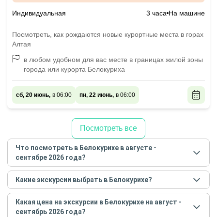
Индивидуальная
3 часа
На машине
Посмотреть, как рождаются новые курортные места в горах
Алтая
в любом удобном для вас месте в границах жилой зоны
города или курорта Белокуриха
сб, 20 июнь,
в 06:00
пн, 22 июнь,
в 06:00
Посмотреть все
Что посмотреть в Белокурихе в августе -
сентябре 2026 года?
Самые популярные места
в Белокурихе
в
августе -
Какие экскурсии выбрать в Белокурихе?
сентябре
2026
года:
Самые популярные экскурсии
в Белокурихе
в
Обзорные
Какая цена на экскурсии в Белокурихе на август -
августе - сентябре
2026
года:
История и архитектура
сентябрь 2026 года?