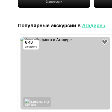
3 экскурсии
Популярные экскурсии в
Агадире
›
€ 40
за одного
Брахим
/ Гид