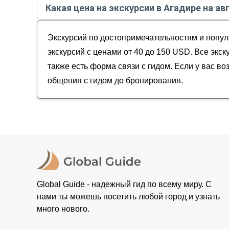
Какая цена на экскурсии в Агадире на ав
Музеи и искусство
Урок сёрфинга в Агадире
Гастрономические
Стоимость экскурсии
в Агадире
на
август - сен
Все краски Агадира
Для детей
Экскурсий по достопримечательностям и попул
экскурсий с ценами от 40 до 150 USD. Все экс
также есть форма связи с гидом. Если у вас в
общения с гидом до бронирования.
Global Guide - надежный гид по всему миру. С
нами ты можешь посетить любой город и узнать
много нового.