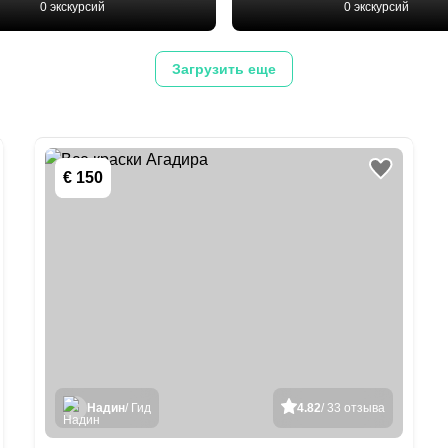
0 экскурсий
0 экскурсий
Загрузить еще
€ 150
Надин
/ Гид
4.82
/ 33 отзыва