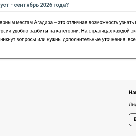
густ - сентябрь 2026 года?
тябрь
2026
года от
40
до
150
USD
ярным местам Агадира – это отличная возможность узнать 
курсии удобно разбиты на категории. На страницах каждой 
озникнут вопросы или нужны дополнительные уточнения, вс
На
Ли