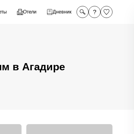
?
еты
Отели
Дневник
ям в Агадире