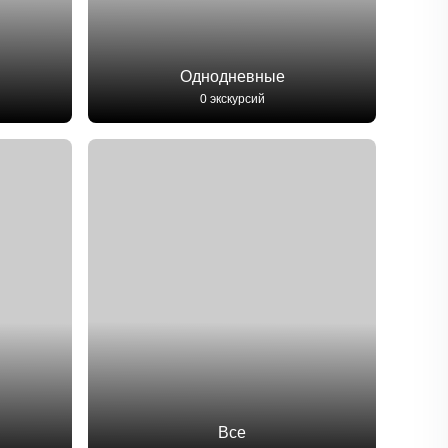
Однодневные
0 экскурсий
Все