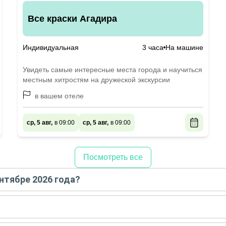
Все краски Агадира
Индивидуальная
3 часа
На машине
Увидеть самые интересные места города и научиться
местным хитростям на дружеской экскурсии
в вашем отеле
ср, 5 авг,
в 09:00
ср, 5 авг,
в 09:00
Посмотреть все
ентябре 2026 года?
- сентябре
2026
года:
сте - сентябре
2026
года: