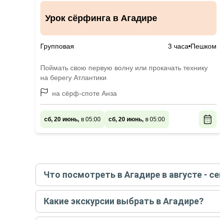
Урок сёрфинга в Агадире
Групповая
3 часа
Пешком
Поймать свою первую волну или прокачать технику
на берегу Атлантики
на сёрф-споте Анза
сб, 20 июнь,
в 05:00
сб, 20 июнь,
в 05:00
Что посмотреть в Агадире в августе - с
Самые популярные места
в Агадире
в
августе 
Какие экскурсии выбрать в Агадире?
Обзорные
Самые популярные экскурсии
в Агадире
в
авгу
История и архитектура