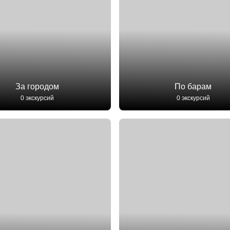
За городом
По барам
0 экскурсий
0 экскурсий