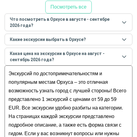
Посмотреть все
Что посмотреть в Орхусе в августе - сентябре
2026 года?
Самые популярные места
в Орхусе
в
августе -
Какие экскурсии выбрать в Орхусе?
сентябре
2026
года:
Самые популярные экскурсии
в Орхусе
в
августе -
Обзорные
Какая цена на экскурсии в Орхусе на август -
сентябре
2026
года:
История и архитектура
сентябрь 2026 года?
Стрит-арт в культурной столице Европы
Музеи и искусство
Стоимость экскурсии
в Орхусе
на
август - сентябрь
Экскурсий по достопримечательностям и
Гастрономические
2026
года от
59
до
59
EUR
Для детей
популярным местам Орхуса – это отличная
возможность узнать город с лучшей стороны! Всего
представлено 1 экскурсий с ценами от 59 до 59
EUR. Все экскурсии удобно разбиты на категории.
На страницах каждой экскурсии представлено
подробное описание, а также есть форма связи с
гидом. Если у вас возникнут вопросы или нужны