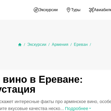
Экскурсии
Туры
Авиабил
Экскурсии
Армения
Ереван
/
/
/
/
 вино в Ереване:
устация
кажет интересные факты про армянское вино, особ
⌃
те вкусовые качества неско...
Подробнее