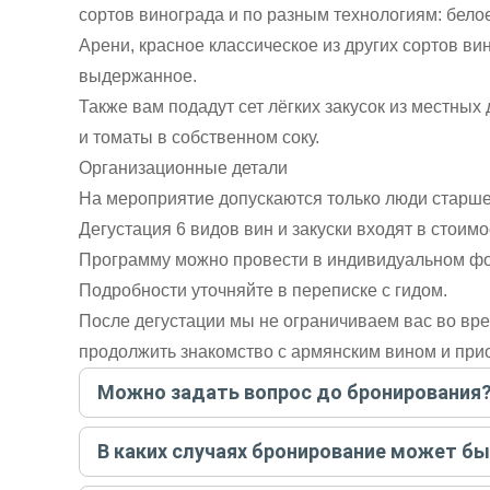
сортов винограда и по разным технологиям: белое
Арени, красное классическое из других сортов ви
выдержанное.
Также вам подадут сет лёгких закусок из местных
и томаты в собственном соку.
Организационные детали
На мероприятие допускаются только люди старше
Дегустация 6 видов вин и закуски входят в стоимо
Программу можно провести в индивидуальном форм
Подробности уточняйте в переписке с гидом.
После дегустации мы не ограничиваем вас во вр
продолжить знакомство с армянским вином и прио
Можно задать вопрос до бронирования
Достаточно перейти по ссылке «Задать вопрос» и на
В каких случаях бронирование может б
бронируйте экскурсию.
Задать вопрос
.
Только в случае неблагоприятных погодных условий,