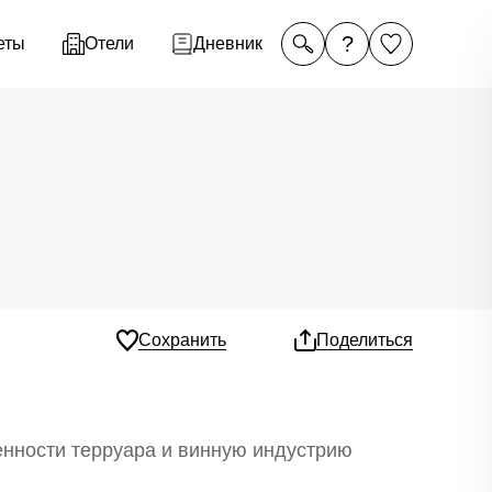
?
еты
Отели
Дневник
Сохранить
Поделиться
енности терруара и винную индустрию