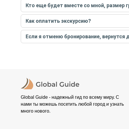
Кто еще будет вместе со мной, размер 
вас об отмене, а мы вернем предоплату на карту. Во
Если экскурсия индивидуальная, гид проведет встреч
Как оплатить экскурсию?
условий конкретной экскурсии.
Создайте заказ на удобную дату и время, и внесите
Если я отменю бронирование, вернутся 
контакты организатора и точное место встречи. Ос
Тогда платить организатору напрямую не требуется
При отмене за 48 часов или раньше мы вернем всю пр
остальные случаи возврата средств описаны в поли
Global Guide - надежный гид по всему миру. С
нами ты можешь посетить любой город и узнать
много нового.