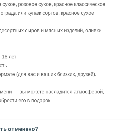
 сухое, розовое сухое, красное классическое
нограда или купаж сортов, красное сухое
 десертных сыров и мясных изделий, оливки
 18 лет
сть
ате (для вас и ваших близких, друзей).
емени — вы можете насладится атмосферой,
брести его в подарок
?
писать гиду. Платить при этом не нужно. Сначала согласуйте с г
ыть отменено?
 например, если экскурсия на кораблике, а по прогнозу погоды ан