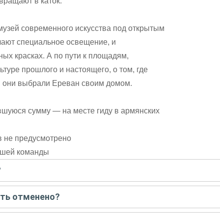
вращают в каток.
музей современного искусства под открытым
чают специальное освещение, и
ых красках. А по пути к площадям,
туре прошлого и настоящего, о том, где
ы они выбрали Ереван своим домом.
авшуюся сумму — на месте гиду в армянских
в не предусмотрено
нашей команды
?
писать гиду. Платить при этом не нужно. Сначала согласуйте с г
ыть отменено?
 например, если экскурсия на кораблике, а по прогнозу погоды ан