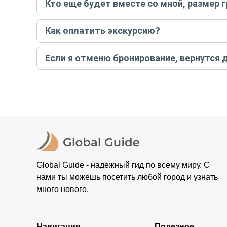
Кто еще будет вместе со мной, размер 
вас об отмене, а мы вернем предоплату на карту. Во
Если экскурсия индивидуальная, гид проведет встреч
Как оплатить экскурсию?
условий конкретной экскурсии.
Создайте заказ на удобную дату и время, и внесите
Если я отменю бронирование, вернутся 
контакты организатора и точное место встречи. Ос
Тогда платить организатору напрямую не требуется
При отмене за 48 часов или раньше мы вернем всю пр
остальные случаи возврата средств описаны в поли
Global Guide - надежный гид по всему миру. С
нами ты можешь посетить любой город и узнать
много нового.
Навигация
Полезное