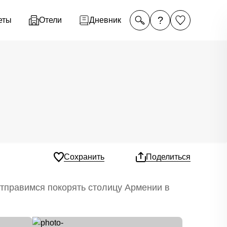
?
еты
Отели
Дневник
Сохранить
Поделиться
отправимся покорять столицу Армении в