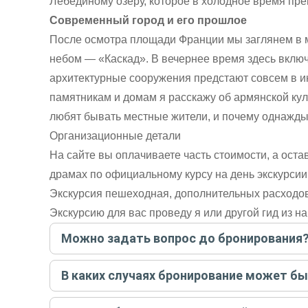
Лебединому озеру, которое в холодное время пре
Современный город и его прошлое
После осмотра площади Франции мы заглянем в 
небом — «Каскад». В вечернее время здесь вклю
архитектурные сооружения предстают совсем в ин
памятникам и домам я расскажу об армянской куль
любят бывать местные жители, и почему однажд
Организационные детали
На сайте вы оплачиваете часть стоимости, а ост
драмах по официальному курсу на день экскурсии
Экскурсия пешеходная, дополнительных расходо
Экскурсию для вас проведу я или другой гид из 
Можно задать вопрос до бронирования
Достаточно перейти по ссылке «Задать вопрос» и на
В каких случаях бронирование может б
бронируйте экскурсию.
Задать вопрос
.
Только в случае неблагоприятных погодных условий,