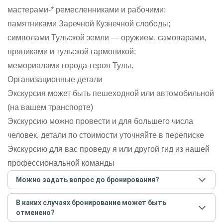
мастерами-* ремесленниками и рабочими;
памятниками Заречной Кузнечной слободы;
символами Тульской земли — оружием, самоварами,
пряниками и тульской гармоникой;
мемориалами города-героя Тулы.
Организационные детали
Экскурсия может быть пешеходной или автомобильной
(на вашем транспорте)
Экскурсию можно провести и для большего числа
человек, детали по стоимости уточняйте в переписке
Экскурсию для вас проведу я или другой гид из нашей
профессиональной команды
Можно задать вопрос до бронирования?
Достаточно перейти по ссылке «Задать вопрос» и
В каких случаях бронирование может быть
написать гиду. Платить при этом не нужно. Сначала
отменено?
согласуйте с гидом интересующие вас вопросы и после