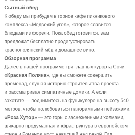
Сытный обед
К обеду мы прибудем в горное кафе пикникового
комплекса «Медвежий угол», которое славится
блюдами из форели. Пока обед готовится, вам
предложат бесплатно продегустировать
краснополянский мёд и домашнее вино.
Обзорная программа
Далее в нашей программе три главных курорта Сочи:
«Красная Поляна»
, где вы сможете совершить
променад, слушая историю строительства проекта
и рассматривая симпатичные домики. А если
захотите — поднимитесь на фуникулере на высоту 540
метров, чтобы полюбоваться панорамными пейзажами.
«Роза Хутор»
— это горы с заснеженными холмами,
шикарно продуманная инфраструктура в европейском
стиле и Романов мост, нависший над рекой. Гид