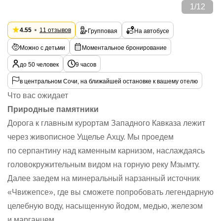
1
/
12
4.55
11 отзывов
Групповая
На автобусе
Можно с детьми
Моментальное бронирование
до 50 человек
9 часов
в центральном Сочи, на ближайшей остановке к вашему отелю
Что вас ожидает
Природные памятники
Дорога к главным курортам Западного Кавказа лежит
через живописное Ущелье Ахцу. Мы проедем
по серпантину над каменным карнизом, наслаждаясь
головокружительным видом на горную реку Мзымту.
Далее заедем на минеральный нарзанный источник
«Чвижепсе», где вы сможете попробовать легендарную
целебную воду, насыщенную йодом, медью, железом
и марганцем.